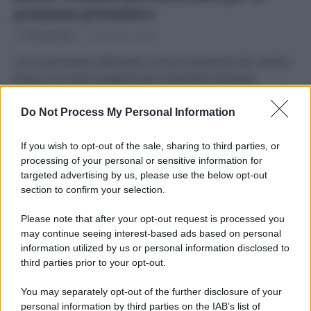
prossima primavera
Di
Tessa Gelisio
20 Febbraio 2024
Con la primavera alle porte, arriva il momento del cambio
borse, ma come sceglierle più sostenibili? Bisogna
privilegiare la pelle conciata al vegetale, i materiali riciclati
e le fibre naturali: ecco qualche consiglio.
Do Not Process My Personal Information
If you wish to opt-out of the sale, sharing to third parties, or
processing of your personal or sensitive information for
Prossimo
…
1
2
3
5
targeted advertising by us, please use the below opt-out
section to confirm your selection.
Please note that after your opt-out request is processed you
APPENA PUBBLICATI
may continue seeing interest-based ads based on personal
information utilized by us or personal information disclosed to
Il mare è davvero più pulito alle 8 o alle 18? Ecco quando
third parties prior to your opt-out.
fare il bagno
You may separately opt-out of the further disclosure of your
Come pulire le foglie delle piante da appartamento dalla
personal information by third parties on the IAB’s list of