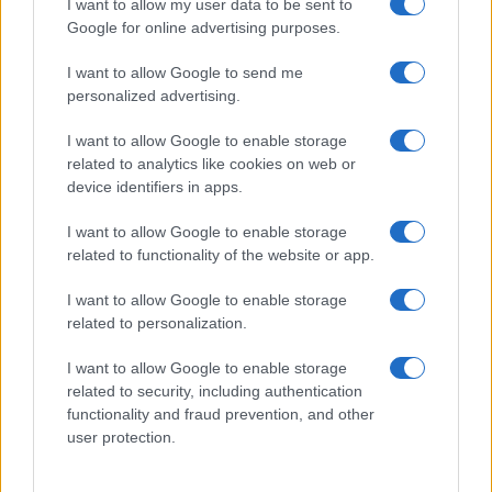
I want to allow my user data to be sent to
Google for online advertising purposes.
I want to allow Google to send me
personalized advertising.
I want to allow Google to enable storage
related to analytics like cookies on web or
device identifiers in apps.
I want to allow Google to enable storage
related to functionality of the website or app.
I want to allow Google to enable storage
Facebook
Instagram
YouTube
TikTok
Threads
related to personalization.
I want to allow Google to enable storage
related to security, including authentication
© 2026 Ecocentrica.it di TESSA SRL - P. IVA 07010600968 - sede legale:
functionality and fraud prevention, and other
Via Paradisino 5, 57016 Rosignano Marittimo (LI). Tutti i diritti
user protection.
riservati.
Preferenze Privacy
Questo blog non è una testata giornalistica registrata, in quanto