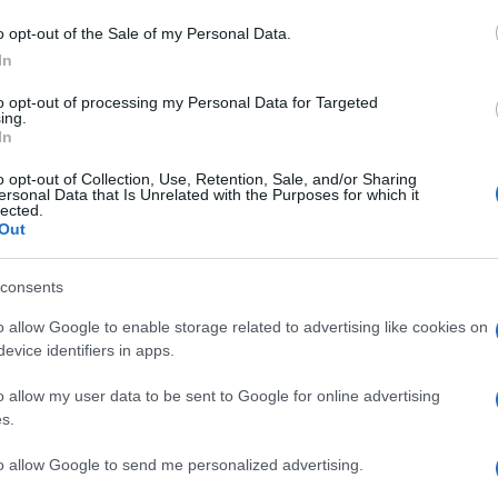
bellezza della pelle: cos’è, a cosa serve, come inserirla
o opt-out of the Sale of my Personal Data.
nella skincare, più i…
In
to opt-out of processing my Personal Data for Targeted
ing.
In
o opt-out of Collection, Use, Retention, Sale, and/or Sharing
ersonal Data that Is Unrelated with the Purposes for which it
lected.
Out
consents
o allow Google to enable storage related to advertising like cookies on
evice identifiers in apps.
La beauty routine per il corpo da
regalarsi una volta a settimana
o allow my user data to be sent to Google for online advertising
s.
Di
Tessa Gelisio
17 Marzo 2021
1
to allow Google to send me personalized advertising.
Gli step, e i prodotti bio da utilizzare, per un vero