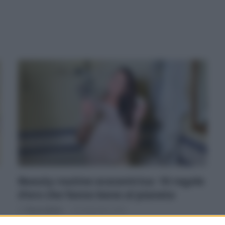
Beauty routine ecocentrica: 10 regole
d’oro che fanno bene al pianeta
Di
Tessa Gelisio
23 Settembre 2024