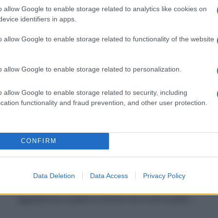
trattamento di bellezza da fare a casa Alla pelle…
o allow Google to enable storage related to analytics like cookies on
evice identifiers in apps.
o allow Google to enable storage related to functionality of the website
o allow Google to enable storage related to personalization.
o allow Google to enable storage related to security, including
cation functionality and fraud prevention, and other user protection.
Beauty routine per il corpo: come
CONFIRM
rigenerare la pelle secca
Di
Tessa Gelisio
5 Gennaio 2021
Data Deletion
Data Access
Privacy Policy
Tutti gli step necessari e i prodotti naturali che non
aggrediscono la pelle In inverno non è solo la pelle…