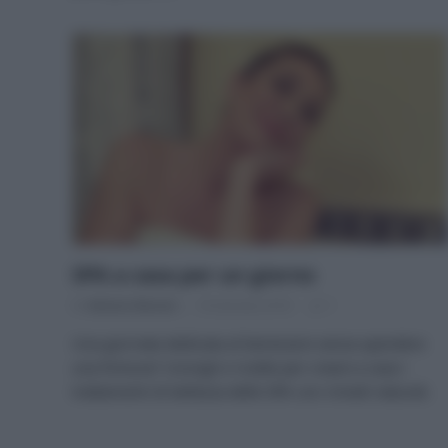
SPA a casa per un giorno
Di
Adriano Mariani
18 Gennaio 2018
1
Una giornata dedicata al benessere senza spendere
una fortuna? Consigli e ricette per creare a casa i
trattamenti di bellezza delle SPA con rimedi naturali.