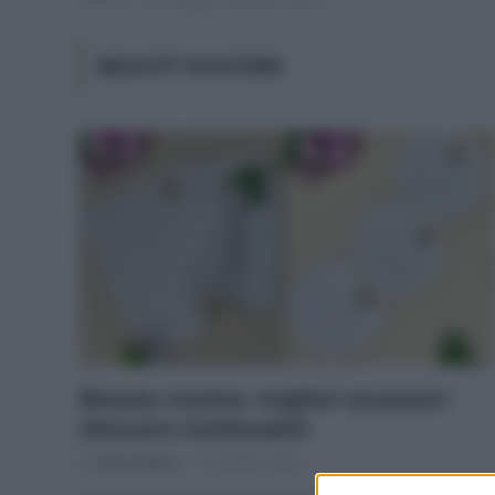
BEAUTY ROUTINE
Beauty routine: migliori accessori
skincare riutilizzabili
Di
Tessa Gelisio
16 Ottobre 2024