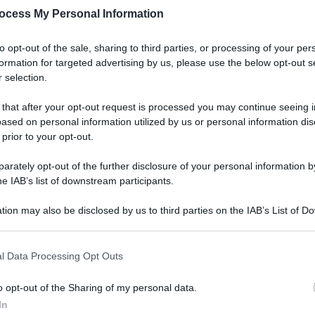
Quanto tempo dedichiamo ogni giorno alla beauty
ocess My Personal Information
routine? È un appuntamento irrinunciabile che
comprende i vari step della skincare mattutina…
to opt-out of the sale, sharing to third parties, or processing of your per
formation for targeted advertising by us, please use the below opt-out s
 selection.
 that after your opt-out request is processed you may continue seeing i
ased on personal information utilized by us or personal information dis
 prior to your opt-out.
rately opt-out of the further disclosure of your personal information by
he IAB’s list of downstream participants.
tion may also be disclosed by us to third parties on the IAB’s List of 
 that may further disclose it to other third parties.
Vitamina C: come inserirla nella
 that this website/app uses one or more Google services and may gath
l Data Processing Opt Outs
beauty routine viso
including but not limited to your visit or usage behaviour. You may click 
 to Google and its third-party tags to use your data for below specifi
Di
Tessa Gelisio
19 Maggio 2021
o opt-out of the Sharing of my personal data.
ogle consent section.
In
Tutto su questo ingrediente indispensabile per la