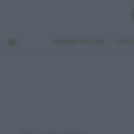
BENESSERE E BELLEZZA
A TAVO
Home
Post taggati "Beauty routine"
»