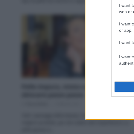
tipo di pelle Noi donne lo sappiamo bene: la…
I want t
web or d
I want t
or app.
I want t
I want t
authenti
Pelle impura, mista o grassa? Ecco la
skincare passo passo
Di
Tessa Gelisio
1 Febbraio 2021
Tutti i passaggi della beauty routine quotidiana, e i
migliori prodotti, per dire addio alle imperfezioni La
pelle grassa si…