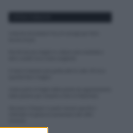
APPENA PUBBLICATI
Costume da buttare? Ecco 8 consigli per farlo
durare di più
Perché alcune maglie in cotone sono morbide e
altre ruvide? Ecco come sceglierle
Il mare è davvero più pulito alle 8 o alle 18? Ecco
quando fare il bagno
Come pulire le foglie delle piante da appartamento
dalla polvere per aiutarle a fare la fotosintesi
Sbrinare il freezer in pochi minuti: perché 2
millimetri di ghiaccio aumentano del 20% i
consumi