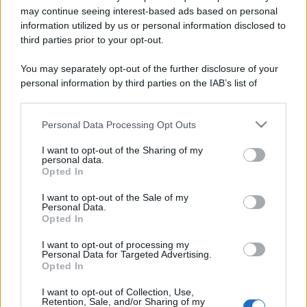
may continue seeing interest-based ads based on personal
Costume da buttare? Ecco 8 consigli per farlo durare di più
information utilized by us or personal information disclosed to
third parties prior to your opt-out.
Perché alcune maglie in cotone sono morbide e altre
ruvide? Ecco come sceglierle
You may separately opt-out of the further disclosure of your
personal information by third parties on the IAB’s list of
Il mare è davvero più pulito alle 8 o alle 18? Ecco quando
downstream participants.
fare il bagno
Personal Data Processing Opt Outs
This information may also be disclosed by us to third parties
Come pulire le foglie delle piante da appartamento dalla
on the IAB’s List of Downstream Participants that may further
polvere per aiutarle a fare la fotosintesi
I want to opt-out of the Sharing of my
disclose it to other third parties.
personal data.
Opted In
Sbrinare il freezer in pochi minuti: perché 2 millimetri di
Please note that this website/app uses one or more Google
ghiaccio aumentano del 20% i consumi
services and may gather and store information including but
I want to opt-out of the Sale of my
Personal Data.
not limited to your visit or usage behaviour. You may click to
Opted In
grant or deny consent to Google and its third-party tags to
use your data for below specified purposes in below Google
I want to opt-out of processing my
CO2WEB
consent section.
Personal Data for Targeted Advertising.
Opted In
I want to opt-out of Collection, Use,
Retention, Sale, and/or Sharing of my