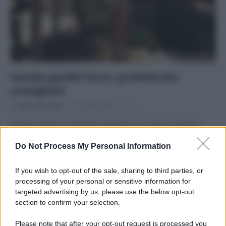
Gambe gonfie? Ecco i prodotti bio
consigliati!
Di
Adriano Mariani
18 Luglio 2018
1
Gambe gonfie e pesanti? Scopriamo le cause di questo
disturbo, i rimedi naturali più efficaci e le migliori creme
Do Not Process My Personal Information
bio rinfrescanti per gambe e piedi.
If you wish to opt-out of the sale, sharing to third parties, or
processing of your personal or sensitive information for
targeted advertising by us, please use the below opt-out
section to confirm your selection.
APPENA PUBBLICATI
Please note that after your opt-out request is processed you