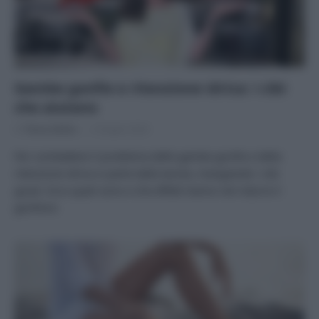
Gambe gonfie e ritenzione idrica: i cibi
che aiutano
Di
Tessa Gelisio
3 Giugno 2024
Per combattere il problema delle gambe gonfie e della
ritenzione idrica si parte dalla tavola, mangiando i cibi
giusti. Ecco quali sono e che effetti hanno nel ridurre il
gonfiore.