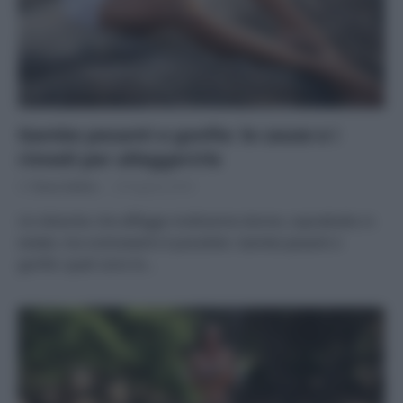
Gambe pesanti e gonfie: le cause e i
rimedi per alleggerirle
Di
Tessa Gelisio
29 Agosto 2018
Un disturbo che affligge moltissime donne, soprattutto in
estate, ma contrastarlo è possibile. Gambe pesanti e
gonfie: quali sono le…