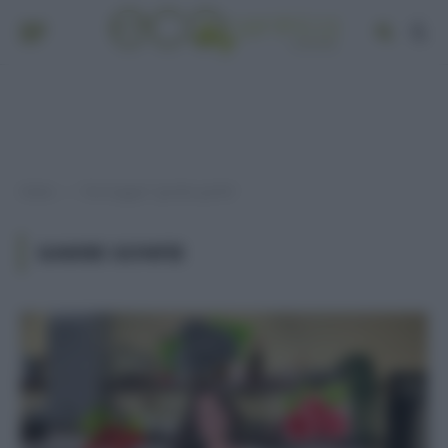
Home
Post taggati "gambe gonfie"
»
GAMBE GONFIE