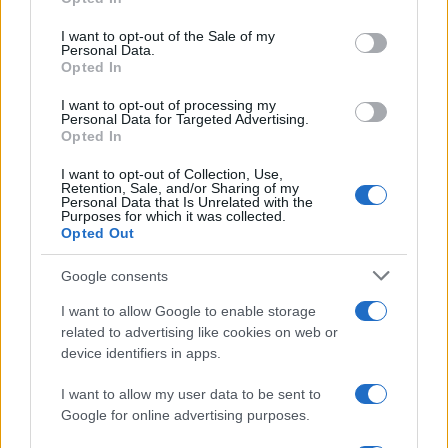
Please note that this website/app uses one or more Google
giustificate?
services and may gather and store information including but
I want to opt-out of the Sale of my
Personal Data.
not limited to your visit or usage behaviour. You may click to
Come pulire i bidoni della raccolta differenziata per evitare
Opted In
grant or deny consent to Google and its third-party tags to
cattivi odori in estate
use your data for below specified purposes in below Google
I want to opt-out of processing my
consent section.
Personal Data for Targeted Advertising.
Opted In
CO2WEB
I want to opt-out of Collection, Use,
Retention, Sale, and/or Sharing of my
Personal Data that Is Unrelated with the
Purposes for which it was collected.
Opted Out
Google consents
I want to allow Google to enable storage
related to advertising like cookies on web or
device identifiers in apps.
I want to allow my user data to be sent to
Google for online advertising purposes.