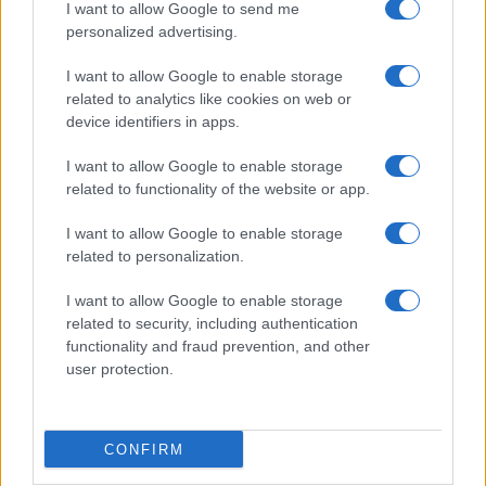
I want to allow Google to send me
personalized advertising.
I want to allow Google to enable storage
related to analytics like cookies on web or
device identifiers in apps.
I want to allow Google to enable storage
related to functionality of the website or app.
I want to allow Google to enable storage
Facebook
Instagram
YouTube
TikTok
Threads
related to personalization.
I want to allow Google to enable storage
related to security, including authentication
© 2026 Ecocentrica.it di TESSA SRL - P. IVA 07010600968 - sede legale:
functionality and fraud prevention, and other
Via Paradisino 5, 57016 Rosignano Marittimo (LI). Tutti i diritti
user protection.
riservati.
Preferenze Privacy
Questo blog non è una testata giornalistica registrata, in quanto
viene aggiornato senza alcuna periodicità; non rientra pertanto tra
CONFIRM
le pubblicazioni soggette agli obblighi previsti dalla legge n. 62 del 7
marzo 2001.