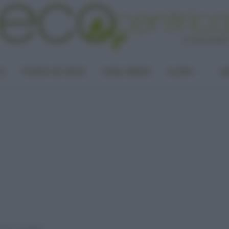
LA
PUNTO DI VISTA
CASA GREEN
ALTRO
UN
umori e malattie