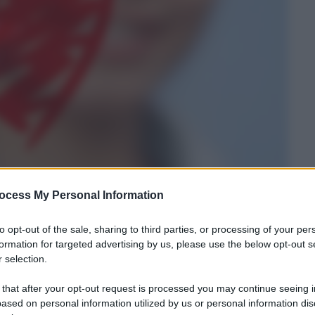
ocess My Personal Information
e falsi miti, quelli che una volta erano alimentati
to opt-out of the sale, sharing to third parties, or processing of your per
ce il web, si diffondono ancora più velocemente:
formation for targeted advertising by us, please use the below opt-out s
mondo mentre la verità si sta ancora mettendo le
 selection.
 that after your opt-out request is processed you may continue seeing i
ased on personal information utilized by us or personal information dis