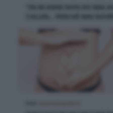
“IN 60 ANNI NON HO MAI 
COLON… PERCHÉ MAI DOVR
Foto:
www.tuttogreen.it