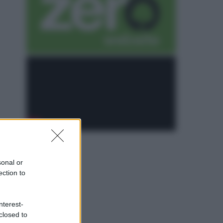
sonal or
ection to
nterest-
closed to