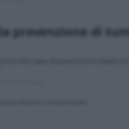
lla prevenzione di tum
anche molte legate alla prevenzione di malattie serie
.
ile 2019
5 min lettura
 possono costituire un rischio per la salute