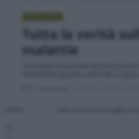
GREEN LIFESTYLE
Tutta la verità su
malattie
Tra le bufale smascherate da ISS ce ne sono 
trasmissione sessuale, come l'HIV, al cancro
Di
Adriano Mariani
15 Aprile 2019
Aggiornato:
15 Apr
5 falsi miti ancora molto diffusi che
CONDIVIDI