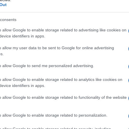
Out
vinzioni radicate, che condizionano la vita di
e i contagi, semmai il contrario.
consents
diventano pericolose quando c’è di mezzo la
o allow Google to enable storage related to advertising like cookies on
evice identifiers in apps.
edere.
o allow my user data to be sent to Google for online advertising
s.
MAMMOGRAFIA PERCHÉ SONO
to allow Google to send me personalized advertising.
o allow Google to enable storage related to analytics like cookies on
evice identifiers in apps.
o allow Google to enable storage related to functionality of the website
o allow Google to enable storage related to personalization.
o allow Google to enable storage related to security, including