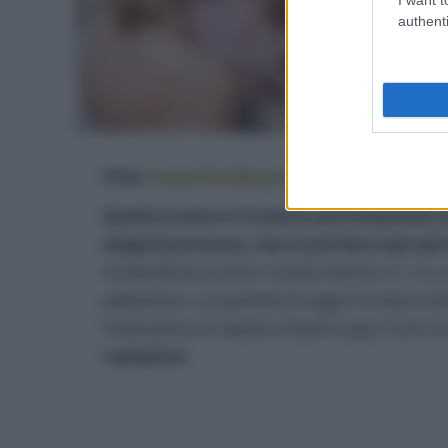
authenti
Foto:
www.fondazioneveronesi.it
Quello al seno è il tumore più frequente
diagnosi precoce, che si può fare solo a
di identificare anche i noduli inferiori a 1 c
palpazione. La quantità di raggi X è stata mol
l’indicazione di ripetere l’esame ogni 2 anni è 
radiazioni
.