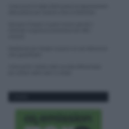
Come pulire le foglie delle piante da appartamento
dalla polvere per aiutarle a fare la fotosintesi
Sbrinare il freezer in pochi minuti: perché 2
millimetri di ghiaccio aumentano del 20% i
consumi
Deodoranti per l’estate: le paure sui sali d’alluminio
sono giustificate?
Come pulire i bidoni della raccolta differenziata
per evitare cattivi odori in estate
CO2WEB