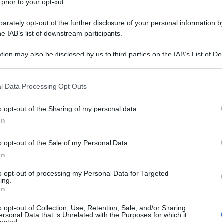
tuto Superiore di Sanità, che sul proprio sito ha
 prior to your opt-out.
ti e bufale
: dopo aver dedicato i precedenti post
rately opt-out of the further disclosure of your personal information by
zione
e i
falsi miti legati alla salute della donna
,
he IAB’s list of downstream participants.
ersi, cliccate sui link!), oggi vediamo quelli che
tion may also be disclosed by us to third parties on the IAB’s List of 
sualmente trasmissibili e la prevenzione
in
 that may further disclose it to other third parties.
 that this website/app uses one or more Google services and may gath
l Data Processing Opt Outs
including but not limited to your visit or usage behaviour. You may click 
negli ultimi anni, perché con un corretto stile di
 to Google and its third-party tags to use your data for below specifi
molto per il nostro benessere; prevenire però
o opt-out of the Sharing of my personal data.
ogle consent section.
In
orgenza di alcune malattie non può essere evitata,
tuazione si faccia critica. Ecco perché
è
o opt-out of the Sale of my Personal Data.
lli periodici, tra cui quelli delle diverse
In
so negli ultimi anni vengono offerti alla
to opt-out of processing my Personal Data for Targeted
ing.
In
 sono le infezioni sessualmente trasmesse
, di
o opt-out of Collection, Use, Retention, Sale, and/or Sharing
ersonal Data that Is Unrelated with the Purposes for which it
 quelle più dibattute, come il virus dell’HIV,
lected.