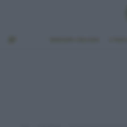
BENESSERE E BELLEZZA
A TAVO
Home
Green lifestyle
Tutta la verità sulla prevenzione di t
»
»