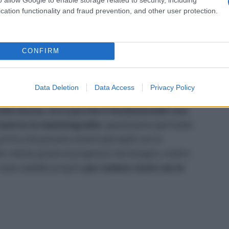
cation functionality and fraud prevention, and other user protection.
CONFIRM
Data Deletion
Data Access
Privacy Policy
 nella donna, ecco perché è fondamentale una
ttraverso la mammografia
: quest’esame permette
m, prima che possano essere percepiti con la
to ridotta grazie al progresso tecnologico, inoltre
stata stabilita proprio
per evitare rischi con le