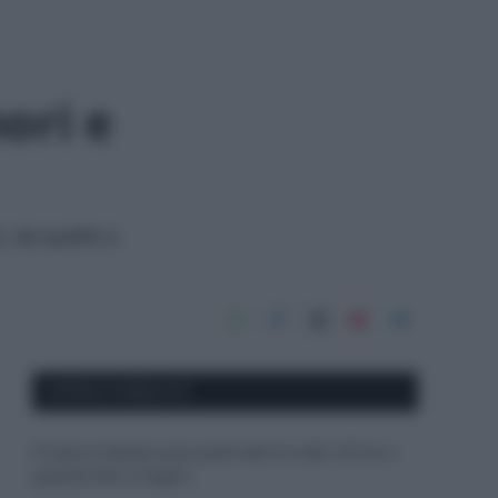
ori e
, da quelle a
APPENA PUBBLICATI
Il mare è davvero più pulito alle 8 o alle 18? Ecco
quando fare il bagno