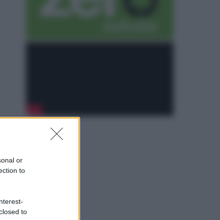
sonal or
ection to
nterest-
closed to