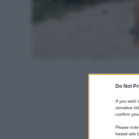
Do Not Pr
If you wish 
sensitive in
confirm your
Please note
based ads b