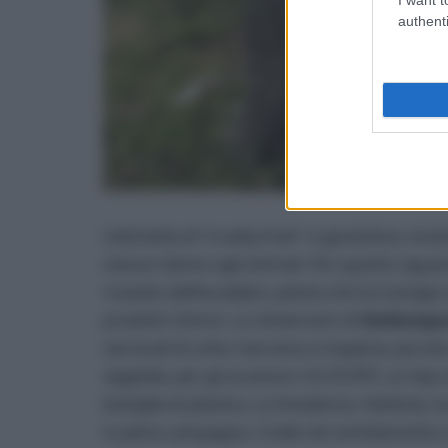
authenti
L’etichetta di “cruelty-free” ci garantisce, i
nessun danno agli animali. Per quanto riguard
ricavato dall’eucalipto, pianta che ha il pregi
prodotti chimici. Lo showroom di
Stefaniapo
nei locali di un’ex merceria a Casperia, piccol
vegetale, per gli accessori c’è il R-PET, un tip
bottiglie di plastica. La fondatrice, Stefania, 
in piena campagna. Crede nel cambiamento e n