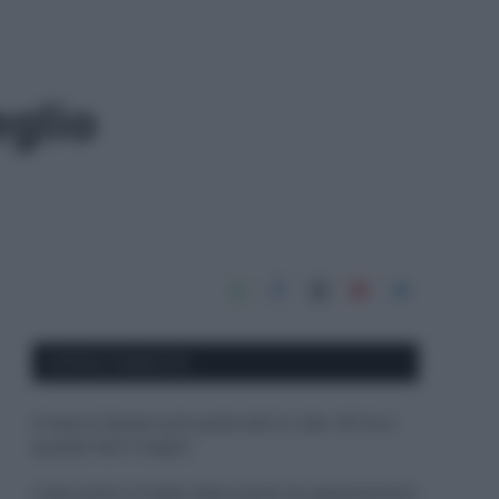
eglio
APPENA PUBBLICATI
Il mare è davvero più pulito alle 8 o alle 18? Ecco
quando fare il bagno
Come pulire le foglie delle piante da appartamento