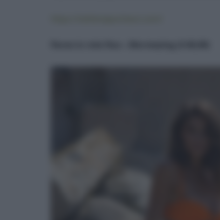
https://stefaniapochesci.com/
Pareo in rete fluo – Mermazing (€ 60,00)