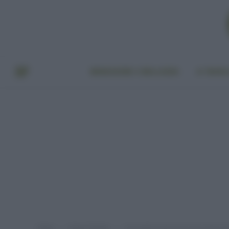
BENESSERE E BELLEZZA
A TAVO
Home
Green Fashion
Una guida al pareo eco per vivere al 
»
»