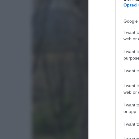
Opted 
Google 
I want t
web or d
I want t
purpose
I want 
I want t
web or d
I want t
or app.
I want t
I want t