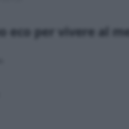
o eco per vivere al m
i.