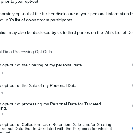
 prior to your opt-out.
rately opt-out of the further disclosure of your personal information by
he IAB’s list of downstream participants.
tion may also be disclosed by us to third parties on the IAB’s List of 
o, bisogna arrivare preparati. E allora dopo gli
 that may further disclose it to other third parties.
centrici-piu-cool-del-momento/
) e i bikini
 that this website/app uses one or more Google services and may gath
l Data Processing Opt Outs
een-le-ultime-tendenze/
), è la volta del mitico
including but not limited to your visit or usage behaviour. You may click 
 maniera consapevole. Un oceano di opportunità,
 to Google and its third-party tags to use your data for below specifi
o opt-out of the Sharing of my personal data.
ogle consent section.
ochesci Slow Living, di cui vedete il pareo in
In
asso impatto ambientale.
o opt-out of the Sale of my Personal Data.
In
to opt-out of processing my Personal Data for Targeted
ing.
In
o opt-out of Collection, Use, Retention, Sale, and/or Sharing
ersonal Data that Is Unrelated with the Purposes for which it
lected.