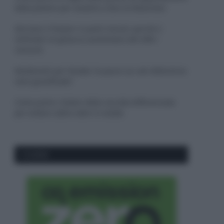
dalla polvere per aiutarle a fare la fotosintesi
Sbrinare il freezer in pochi minuti: perché 2
millimetri di ghiaccio aumentano del 20% i
consumi
Deodoranti per l’estate: le paure sui sali d’alluminio
sono giustificate?
Come pulire i bidoni della raccolta differenziata
per evitare cattivi odori in estate
CO2WEB