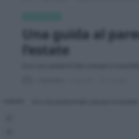
GREEN FASHION
Una guida al pare
l’estate
Ecco una varietà di idee colorate e irresistibil
Di
Tessa Gelisio
26 Luglio 2021
4 min lettura
Ecco una varietà di idee colorate e irresistibili.
CONDIVIDI