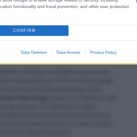
cation functionality and fraud prevention, and other user protection.
CONFIRM
Data Deletion
Data Access
Privacy Policy
nnanzitutto, che il pareo Cosmogonia non ha recato
a la composizione, per il 51% è in Tencel Lyocell,
o di crescere con la sola acqua piovana, senza
chesci Slow Living
ha aperto il 21 Dicembre 2020
o borgo del Lazio. Se i vestiti hanno origine
o di poliestere interamente ottenuto dal riciclo di
ha un passato nella grafica e il suo studio è situato
el valore delle piccole azioni.