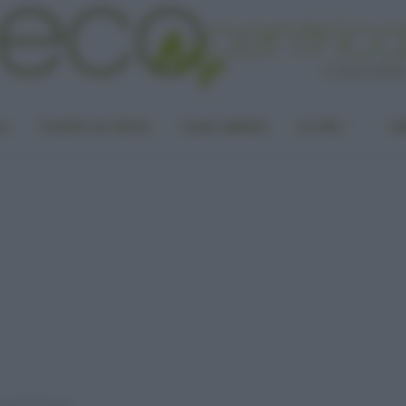
LA
PUNTO DI VISTA
CASA GREEN
ALTRO
UN
meglio l’estate