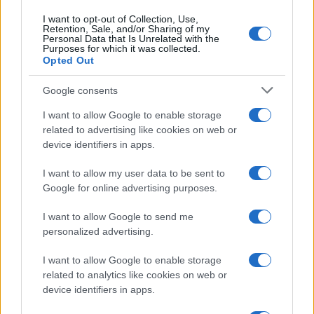
CO2WEB
I want to opt-out of Collection, Use,
Retention, Sale, and/or Sharing of my
Personal Data that Is Unrelated with the
Purposes for which it was collected.
Opted Out
Google consents
I want to allow Google to enable storage
related to advertising like cookies on web or
device identifiers in apps.
I want to allow my user data to be sent to
Google for online advertising purposes.
I want to allow Google to send me
personalized advertising.
I want to allow Google to enable storage
related to analytics like cookies on web or
device identifiers in apps.