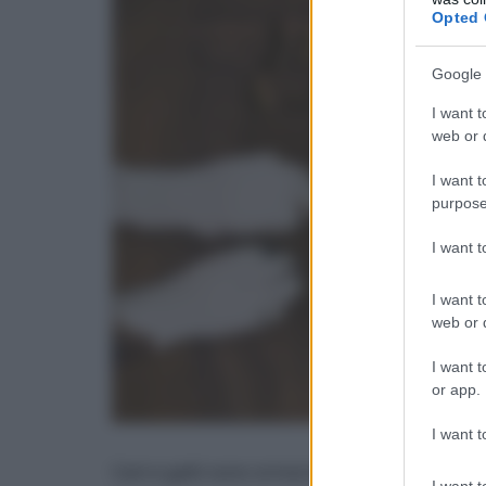
Opted 
Google 
I want t
web or d
I want t
purpose
I want 
I want t
web or d
I want t
or app.
I want t
Cani e gatti sono ormai delle presenze irrinun
I want t