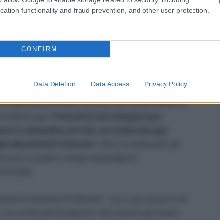
 incondizionato.
cation functionality and fraud prevention, and other user protection.
zzare il peso che l’industria del cibo per gli
CONFIRM
PlosOne,
oltre un quarto delle proteine della
Data Deletion
Data Access
Privacy Policy
ato all’alimentazione di cani e gatti
. Una carne
 e dalle alte emissioni di CO2, così come evidenzia
 di Edimburgo:
l’industria dei mangimi per
oni in atmosfera di CO2, sul totale dei gas
gli allevamenti intensivi
. Solo considerando gli
gli amici a quattro zampe equivalgono
tomobili.
uzione intensiva di alimenti – sia a uso umano che
, se ne discute da decenni. Ma mentre gli umani