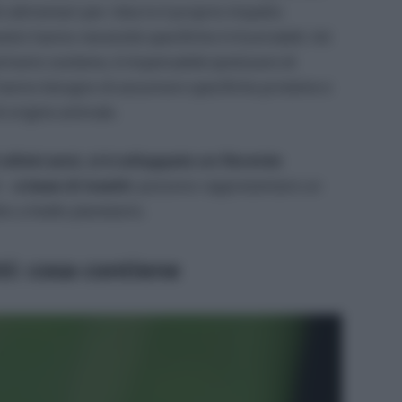
i alimentari per ridurre il proprio impatto
tici hanno necessità specifiche irrinunciabili. Ad
nario sostiene, è impensabile ipotizzare di
é hanno bisogno di assumere specifiche proteine e
i origine animale.
ultimi anni, si è sviluppato un fiorente
i –
a base di insetti
: possono rappresentare un
o a livello planetario.
ti: cosa contiene