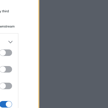
 third
Downstream
er and store
to grant or
ed purposes