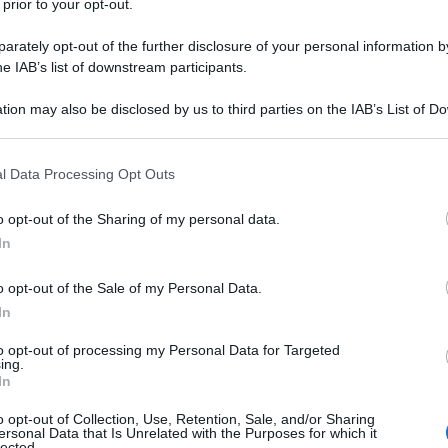
 prior to your opt-out.
rately opt-out of the further disclosure of your personal information by
he IAB’s list of downstream participants.
tion may also be disclosed by us to third parties on the IAB’s List of 
 that may further disclose it to other third parties.
 that this website/app uses one or more Google services and may gath
l Data Processing Opt Outs
including but not limited to your visit or usage behaviour. You may click 
 to Google and its third-party tags to use your data for below specifi
o opt-out of the Sharing of my personal data.
ogle consent section.
In
o opt-out of the Sale of my Personal Data.
In
to opt-out of processing my Personal Data for Targeted
ing.
food
In
o opt-out of Collection, Use, Retention, Sale, and/or Sharing
ersonal Data that Is Unrelated with the Purposes for which it
lected.