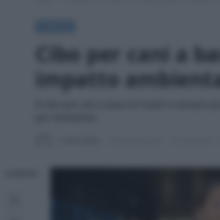
A TAVOLA
Cibo per cani a ba
impatto ambient
Il cibo per cani a base di insetti è sempre pi
per l'ambiente.
Di
Tessa Gelisio
30 Novembre 2022
4 commenti
CONDIVIDI