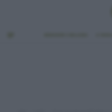
BENESSERE E BELLEZZA
A TAVO
Home
A tavola
Cibo per cani a base di insetti? Salutare e
»
»