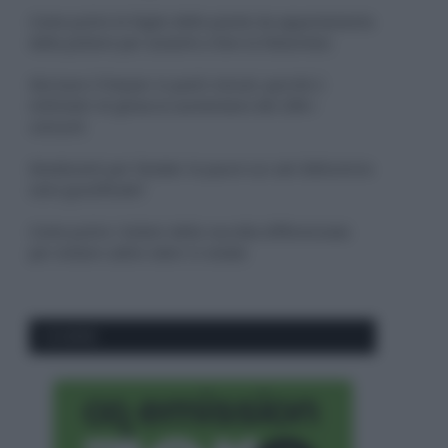
Come pulire le foglie delle piante da appartamento
dalla polvere per aiutarle a fare la fotosintesi
Sbrinare il freezer in pochi minuti: perché 2
millimetri di ghiaccio aumentano del 20% i
consumi
Deodoranti per l’estate: le paure sui sali d’alluminio
sono giustificate?
Come pulire i bidoni della raccolta differenziata
per evitare cattivi odori in estate
CO2WEB