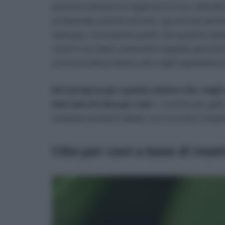
possono tentare di migliorare le loro abitudin
ambientale, poiché onnivori, gli animali domes
esempio, nonostante quello che qualche veteri
nutrirli con diete solamente vegetali, perch
amminoacidi presenti solo negli ingredienti d
Ed è proprio per questo motivo che, negli 
mercato di cibo per cani
– e anche per gatt
sostituto proteico ideale, con un minor impatt
Cibo per cani a base di inset