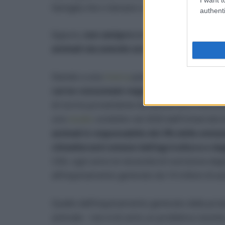
famiglia che ci donano costantemente amore
authenti
Eppure,
non sempre ci soffermiamo ad anali
animali sta avendo sul Pianeta
.
Stando a una
ricerca
pubblicata nel 2017 su 
carne consumate negli Stati Uniti è destin
di norma proveniente da allevamenti intensivi
uno
studio
condotto nel 2020 dall’Università
animali è responsabile del 3% delle emissi
climalteranti emessi dall’agricoltura e da
USA, ogni anno le necessità di nutrizione de
all’inquinamento generato da 14 milioni di au
Quello dell’inquinamento generato dalla prod
animale – non è di certo un problema recente