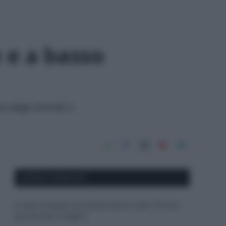
e e a basso
te degli animali e
APPENA PUBBLICATI
Il mare è davvero più pulito alle 8 o alle 18? Ecco
quando fare il bagno