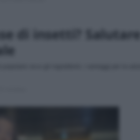
se di insetti? Salutar
ale
ù popolare: ecco gli ingredienti, i vantaggi per la salu
7 min lettura