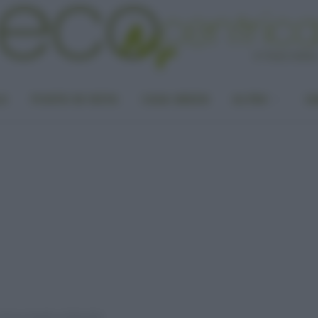
LA
PUNTO DI VISTA
CASA GREEN
ALTRO
UN
 a basso impatto ambientale