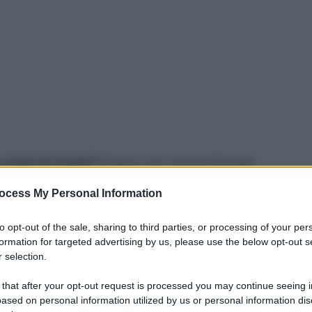
a base di insetti?
Proprio così: mentre l’Europa
eiche a base di insetti per l’alimentazione umana,
ocess My Personal Information
iverso del pet-food. Sono diversi i marchi che ad
nsetti, spesso dichiarate utili per risolvere alcuni
to opt-out of the sale, sharing to third parties, or processing of your per
 zampe. Certo, la cucina casalinga, con cibo
formation for targeted advertising by us, please use the below opt-out s
 selection.
 nostri pets ma ogni tanto a tutti capita di dare
pire di cosa si tratti.
Per esempio, cosa c’è da
 that after your opt-out request is processed you may continue seeing i
e, a cosa bisogna stare attenti e, soprattutto,
ased on personal information utilized by us or personal information dis