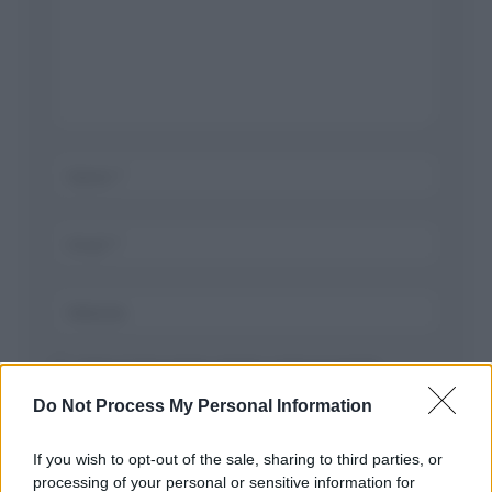
Salva il mio nome, email, e sito in questo
browser per la prossima volta che commento.
Do Not Process My Personal Information
If you wish to opt-out of the sale, sharing to third parties, or
processing of your personal or sensitive information for