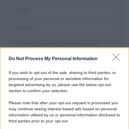
Salva il mio nome, email, e sito in questo
browser per la prossima volta che commento.
Do Not Process My Personal Information
If you wish to opt-out of the sale, sharing to third parties, or
processing of your personal or sensitive information for
targeted advertising by us, please use the below opt-out
section to confirm your selection.
Please note that after your opt-out request is processed you
APPENA PUBBLICATI
may continue seeing interest-based ads based on personal
information utilized by us or personal information disclosed to
Perché alcune maglie in cotone sono morbide e altre
third parties prior to your opt-out.
ruvide? Ecco come sceglierle