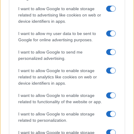
I want to allow Google to enable storage
related to advertising like cookies on web or
device identifiers in apps.
I want to allow my user data to be sent to
Google for online advertising purposes.
I want to allow Google to send me
personalized advertising.
I want to allow Google to enable storage
related to analytics like cookies on web or
device identifiers in apps.
I want to allow Google to enable storage
related to functionality of the website or app.
I want to allow Google to enable storage
Facebook
Instagram
YouTube
TikTok
Threads
related to personalization.
I want to allow Google to enable storage