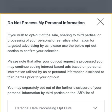
Salva il mio nome, email, e sito in questo
browser per la prossima volta che commento.
Do Not Process My Personal Information
If you wish to opt-out of the sale, sharing to third parties, or
processing of your personal or sensitive information for
targeted advertising by us, please use the below opt-out
section to confirm your selection.
Please note that after your opt-out request is processed you
APPENA PUBBLICATI
may continue seeing interest-based ads based on personal
information utilized by us or personal information disclosed to
Il mare è davvero più pulito alle 8 o alle 18? Ecco quando
third parties prior to your opt-out.
fare il bagno
You may separately opt-out of the further disclosure of your
Come pulire le foglie delle piante da appartamento dalla
personal information by third parties on the IAB’s list of
polvere per aiutarle a fare la fotosintesi
downstream participants.
Sbrinare il freezer in pochi minuti: perché 2 millimetri di
Personal Data Processing Opt Outs
This information may also be disclosed by us to third parties