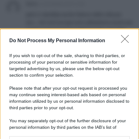
Ilaria
su
20 Ottobre 2014 12:30
però ci starebbe anche l’elenco delle città più
eco… nel nord europa sono abbastanza avanti per
queste cose! insomma vediamo tutti i lati della
medaglia… magari prima o poi anche qui
Do Not Process My Personal Information
decideranno di prendere esempio 😉
If you wish to opt-out of the sale, sharing to third parties, or
processing of your personal or sensitive information for
targeted advertising by us, please use the below opt-out
section to confirm your selection.
Please note that after your opt-out request is processed you
may continue seeing interest-based ads based on personal
APPENA PUBBLICATI
information utilized by us or personal information disclosed to
third parties prior to your opt-out.
Costume da buttare? Ecco 8 consigli per farlo durare di più
You may separately opt-out of the further disclosure of your
Perché alcune maglie in cotone sono morbide e altre
personal information by third parties on the IAB’s list of
ruvide? Ecco come sceglierle
downstream participants.