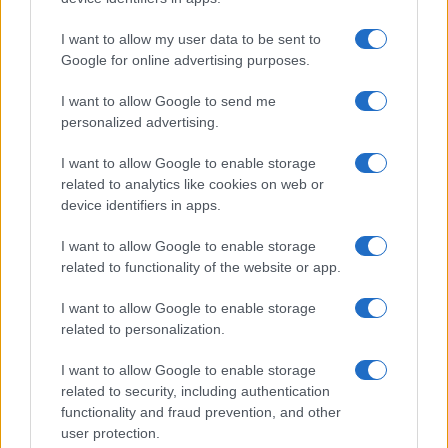
I want to allow my user data to be sent to
Google for online advertising purposes.
I want to allow Google to send me
personalized advertising.
I want to allow Google to enable storage
related to analytics like cookies on web or
device identifiers in apps.
I want to allow Google to enable storage
related to functionality of the website or app.
I want to allow Google to enable storage
Facebook
Instagram
YouTube
TikTok
Threads
related to personalization.
I want to allow Google to enable storage
related to security, including authentication
© 2026 Ecocentrica.it di TESSA SRL - P. IVA 07010600968 - sede legale:
functionality and fraud prevention, and other
Via Paradisino 5, 57016 Rosignano Marittimo (LI). Tutti i diritti
user protection.
riservati.
Preferenze Privacy