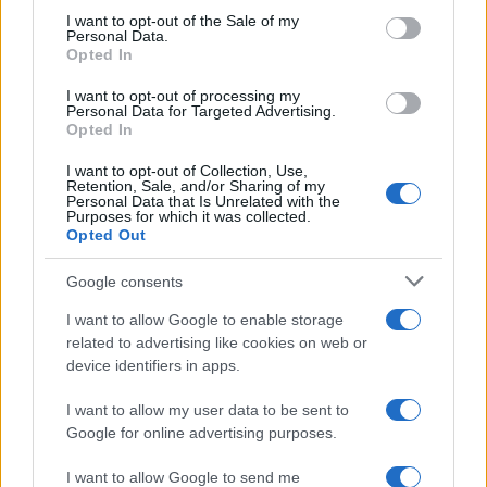
services and may gather and store information including but
I want to opt-out of the Sale of my
Personal Data.
not limited to your visit or usage behaviour. You may click to
Sbrinare il freezer in pochi minuti: perché 2 millimetri di
Opted In
grant or deny consent to Google and its third-party tags to
ghiaccio aumentano del 20% i consumi
use your data for below specified purposes in below Google
I want to opt-out of processing my
consent section.
Personal Data for Targeted Advertising.
Opted In
CO2WEB
I want to opt-out of Collection, Use,
Retention, Sale, and/or Sharing of my
Personal Data that Is Unrelated with the
Purposes for which it was collected.
Opted Out
Google consents
I want to allow Google to enable storage
related to advertising like cookies on web or
device identifiers in apps.
I want to allow my user data to be sent to
Google for online advertising purposes.
I want to allow Google to send me