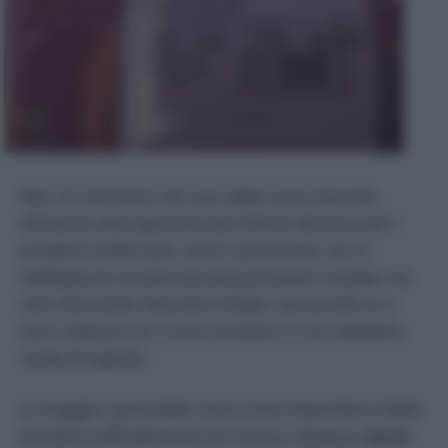
Non c’è nemmeno nel caso della carne lavorata
all’interno del supermercato! Stesso discorso per i
prodotti trasformati, come il prosciutto: non è
obbligatorio scrivere da dove proviene il maiale, ma
solo che è stato lavorato in Italia; 2 prosciutti su 3
sono ottenuti con “carne straniera” e non abbiamo
modo di saperlo.
La maggior parte della carne suina importata in Italia
proviene (ufficialmente) da Francia e Spagna,
ma le