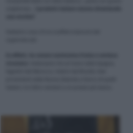
mozzarelle fatte con latte tedesco, pasta con grano
ungherese…
I prodotti italiani stanno diventando
una nicchia?
Vediamo cosa c’è tra scaffali e banconi dei
supermercati.
In effetti, ho notato tantissima frutta e verdura
straniera
: melanzane che arrivano dalla Spagna,
fagiolini dal Marocco, meloni dal Brasile, kiwi
provenienti dalla Nuova Zelanda a fianco di quelli
italiani, tra l’altro venduti a un prezzo più basso.