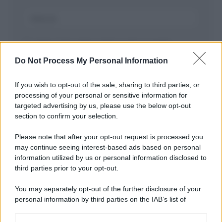
Salva il mio nome, email, e sito in questo
browser per la prossima volta che commento.
Do Not Process My Personal Information
If you wish to opt-out of the sale, sharing to third parties, or
processing of your personal or sensitive information for
targeted advertising by us, please use the below opt-out
section to confirm your selection.
Please note that after your opt-out request is processed you
may continue seeing interest-based ads based on personal
APPENA PUBBLICATI
information utilized by us or personal information disclosed to
third parties prior to your opt-out.
Costume da buttare? Ecco 8 consigli per farlo durare di più
You may separately opt-out of the further disclosure of your
Perché alcune maglie in cotone sono morbide e altre
personal information by third parties on the IAB’s list of
ruvide? Ecco come sceglierle
downstream participants.