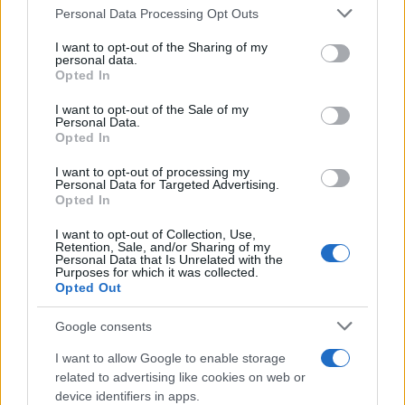
Il mare è davvero più pulito alle 8 o alle 18? Ecco quando
Personal Data Processing Opt Outs
This information may also be disclosed by us to third parties
fare il bagno
on the IAB’s List of Downstream Participants that may further
I want to opt-out of the Sharing of my
disclose it to other third parties.
personal data.
Come pulire le foglie delle piante da appartamento dalla
Opted In
Please note that this website/app uses one or more Google
polvere per aiutarle a fare la fotosintesi
services and may gather and store information including but
I want to opt-out of the Sale of my
Personal Data.
not limited to your visit or usage behaviour. You may click to
Sbrinare il freezer in pochi minuti: perché 2 millimetri di
Opted In
grant or deny consent to Google and its third-party tags to
ghiaccio aumentano del 20% i consumi
use your data for below specified purposes in below Google
I want to opt-out of processing my
consent section.
Personal Data for Targeted Advertising.
Opted In
CO2WEB
I want to opt-out of Collection, Use,
Retention, Sale, and/or Sharing of my
Personal Data that Is Unrelated with the
Purposes for which it was collected.
Opted Out
Google consents
I want to allow Google to enable storage
related to advertising like cookies on web or
device identifiers in apps.