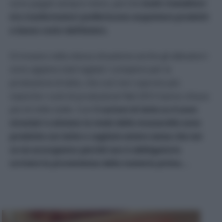
sono pagati sempre meno, perché
molti rivenditori
e\o trasformatori preferiscono acquistare prodotti
a basso costo dall’estero.
Si trovano nella stessa situazione anche gli allevatori:
sono appena stati tagliati i compensi per la
produzione di latte, che così non coprono più
neanche i costi di produzione! Nel 2015 hanno chiuso
più di mille stalle. Così
3 cartoni di latte su 4 sono
stranieri e almeno la metà delle mozzarelle sono
prodotte con latte o cagliate estere senza che noi
ce ne accorgiamo perché non è obbligatorio
scrivere la provenienza della materia prima.
…