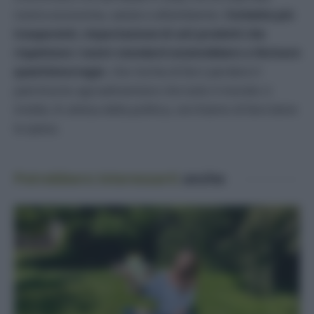
nostra economia, salute e all’ambiente. E
tichette più
trasparenti, importazione di soli prodotti che
rispettano i nostri standard aiuterebbero a fermare
quest’emorragia
che rischia di farci perdere il
patrimonio agroalimentare che tutto il mondo ci
invidia. In attesa della politica, cerchiamo di fare bene
la spesa.
Potrebbero interessarti
anche