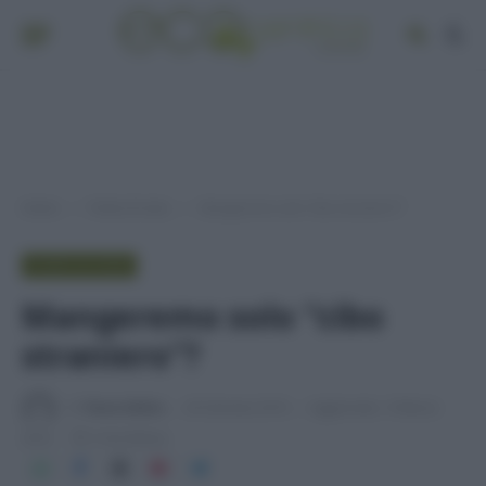
Home
Punto di vista
Mangeremo solo “cibo straniero”?
»
»
PUNTO DI VISTA
Mangeremo solo “cibo
straniero”?
Di
Tessa Gelisio
26 Gennaio 2016
Aggiornato:
8 Marzo
2016
3 min lettura