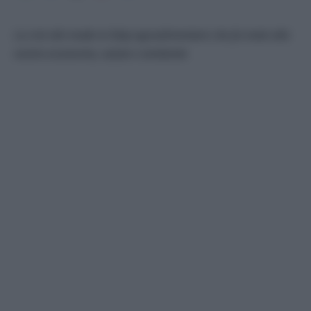
La crisi del made in Italy agroalimentare che fa male alla
nostra economia, salute e ambiente