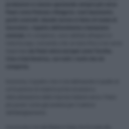
produzioni si stanno spostando sempre più verso
Paesi come Polonia e Bulgaria
:
costi bassissimi,
pochi controlli, blande norme in fatto di tutela di
lavoratori, rispetto dell’ambiente e benessere
animale.
In compenso, sono abilitati all’export in
tutta Europa, riuscendo a far arrivare fino a noi carne
importata
da Paesi extra-europei come Turchia,
Cina e Sud America, con tutti i rischi che ciò
comporta.
Insomma, il quadro che si sta delineando è quello di
un’invasione di materie prime straniere e
delocalizzazione delle imprese italiane verso i Paesi
più poveri come già avviene per il settore
dell’abbigliamento.
Una brutta crisi del Made in Italy che fa male alla