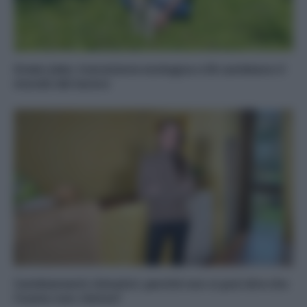
Green Jobs: transizione ecologica e IA cambiano il
mondo del lavoro
Cambiamenti climatici: perché non si può dire che
l’uomo non c’entra?