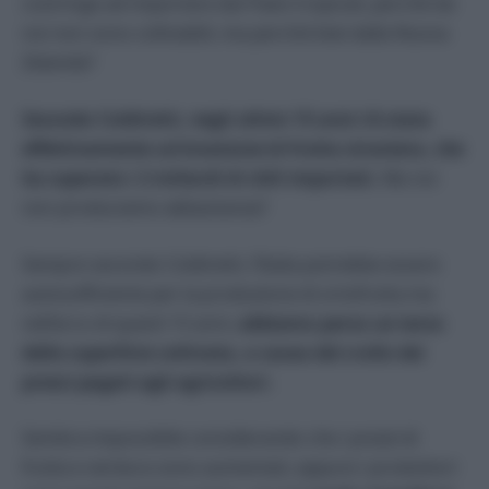
costringe ad importare dai Paesi tropicali, perché da
noi non sono coltivabili, ma perché kiwi dalla Nuova
Zelanda?
Secondo Coldiretti, negli ultimi 15 anni c’è stata
effettivamente un’invasione di frutta straniera, che
ha superato i 2 miliardi di chili importati.
Ma noi
non produciamo abbastanza?
Sempre secondo Coldiretti, l’Italia potrebbe essere
autosufficiente per la produzione di ortofrutta ma
nell’arco di questi 15 anni,
abbiamo perso un terzo
della superficie coltivata, a causa del crollo dei
prezzi pagati agli agricoltori.
Sembra impossibile considerando che i prezzi di
frutta e verdura sono aumentati, eppure i produttori