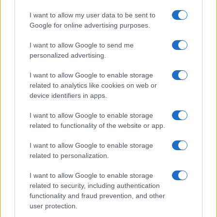
I want to allow my user data to be sent to
Google for online advertising purposes.
I want to allow Google to send me
personalized advertising.
I want to allow Google to enable storage
related to analytics like cookies on web or
device identifiers in apps.
I want to allow Google to enable storage
related to functionality of the website or app.
I want to allow Google to enable storage
Facebook
Instagram
YouTube
TikTok
Threads
related to personalization.
I want to allow Google to enable storage
related to security, including authentication
© 2026 Ecocentrica.it di TESSA SRL - P. IVA 07010600968 - sede legale:
functionality and fraud prevention, and other
Via Paradisino 5, 57016 Rosignano Marittimo (LI). Tutti i diritti
user protection.
riservati.
Preferenze Privacy