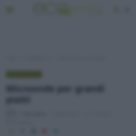
Home
Provato per voi
Microonde per grandi piatti
»
»
PROVATO PER VOI
Microonde per grandi
piatti
Di
Tessa Gelisio
31 Ottobre 2014
1 commento
3 min lettura