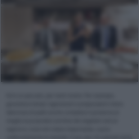
Ed è un peccato, per tanti motivi. Per esempio,
garantisce tempi ragionevoli e preparazioni meno
laboriose di piatti anche complessi e preserva al
meglio le proprietà nutritive dei vegetali cotti al
vapore e, cosa non meno importante, cuoce
uniformemente le vivande. E poi, per chi spende tanto