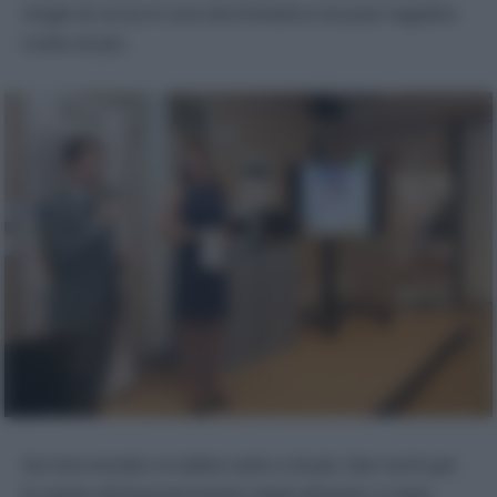
single di corsa in una vita frenetica ma può regalare
molto di più.
Sul microonde si è detto tutto e di più. Dai rischi per
le salute all’impoverimento degli alimenti, è stata