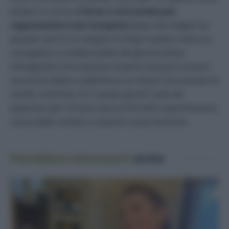
tempo in cucina,
il forno a microonde può
rappresentare una riscoperta
dopo che magari ha
passato anni in un angolo tra frigo e piano cottura a
scongelare o scaldare piatti del giorno prima:
immaginate che sorpresa scoprire che può cuocere
una torta salata o addirittura un dolce! Una ventata di
novità, insomma. Un “campo giochi” tutto da
esplorare per chi ama stare ai fornelli e sperimentare,
uscire dalla routine e scoprire nuove tecniche.
Potrebbero interessarti
anche