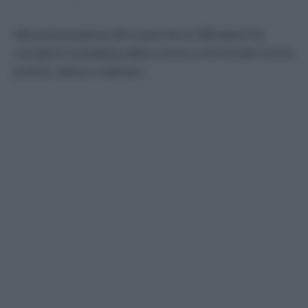
Alla presentazione del nuovo forno Whirlpool ho
riscoperto la bellezza della cucina a microonde Cucina
pratica, veloce e salutare.