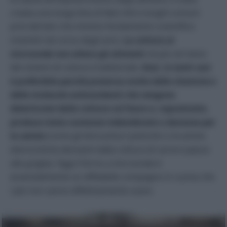
creata una lunga lista di falsi miti e luoghi comuni
privi del ben che minimo fondamento scientifico
smentiti nel corso degli anni
. La cottura al
microonde non altera gli alimenti
né più né meno
dei sistemi di cottura tradizionale.
Anzi, in tanti casi
è preferibile perché preserva molte delle vitamine e
delle molecole antiossidanti che vengono
deteriorate dalla cottura sul fuoco e, soprattutto,
produce meno sostanze indesiderate o dannose per
la salute
(come gli idrocarburi policiclici o le amine
eterocicliche derivanti dalla cottura di carne e pesce
alla griglia). Oggi il forno a microonde è
essenzialmente un affidabile compagno in cucina che
i più non sanno effettivamente usare.