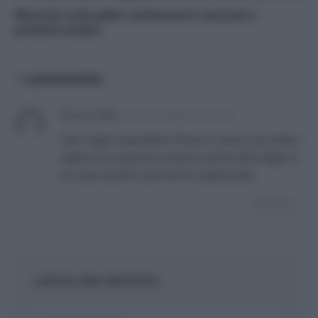
Macchie sulla pelle: trattamenti naturali e
prodotti ecobio
1
commento
Nuccia Vella
su
30 Novembre 2014 9:50
Ciao voglio acquistare il forno 6 senzo ma volevo
sapere se si possono inserire anche altre teglie d
se cuoce anche come forno tradizionale.
RISPONDI
LASCIA UNA RISPOSTA