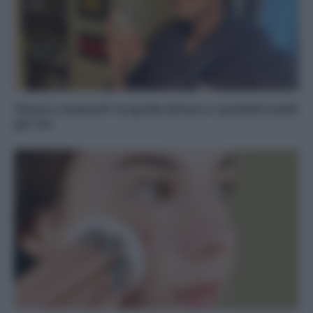
Tonico o essence? La guida all’uso e i prodotti scelti
per voi