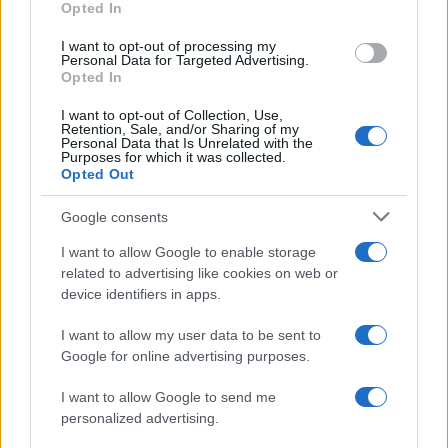
Opted In
grant or deny consent to Google and its third-party tags to
ghiaccio aumentano del 20% i consumi
use your data for below specified purposes in below Google
I want to opt-out of processing my
consent section.
Personal Data for Targeted Advertising.
Opted In
CO2WEB
I want to opt-out of Collection, Use,
Retention, Sale, and/or Sharing of my
Personal Data that Is Unrelated with the
Purposes for which it was collected.
Opted Out
Google consents
I want to allow Google to enable storage
related to advertising like cookies on web or
device identifiers in apps.
I want to allow my user data to be sent to
Google for online advertising purposes.
I want to allow Google to send me
personalized advertising.