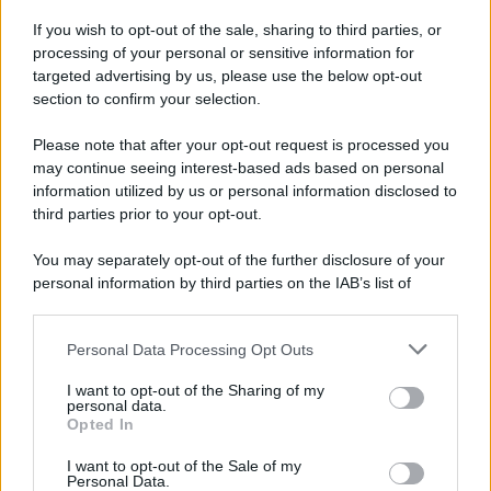
If you wish to opt-out of the sale, sharing to third parties, or
processing of your personal or sensitive information for
targeted advertising by us, please use the below opt-out
section to confirm your selection.
Please note that after your opt-out request is processed you
may continue seeing interest-based ads based on personal
APPENA PUBBLICATI
information utilized by us or personal information disclosed to
third parties prior to your opt-out.
Costume da buttare? Ecco 8 consigli per farlo durare di più
You may separately opt-out of the further disclosure of your
Perché alcune maglie in cotone sono morbide e altre
personal information by third parties on the IAB’s list of
ruvide? Ecco come sceglierle
downstream participants.
Il mare è davvero più pulito alle 8 o alle 18? Ecco quando
Personal Data Processing Opt Outs
This information may also be disclosed by us to third parties
fare il bagno
on the IAB’s List of Downstream Participants that may further
I want to opt-out of the Sharing of my
disclose it to other third parties.
personal data.
Come pulire le foglie delle piante da appartamento dalla
Opted In
Please note that this website/app uses one or more Google
polvere per aiutarle a fare la fotosintesi
services and may gather and store information including but
I want to opt-out of the Sale of my
Personal Data.
not limited to your visit or usage behaviour. You may click to
Sbrinare il freezer in pochi minuti: perché 2 millimetri di