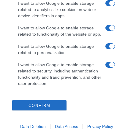
I want to allow Google to enable storage
related to analytics like cookies on web or
device identifiers in apps.
I want to allow Google to enable storage
related to functionality of the website or app.
I want to allow Google to enable storage
Facebook
Instagram
YouTube
TikTok
Threads
related to personalization.
I want to allow Google to enable storage
related to security, including authentication
© 2026 Ecocentrica.it di TESSA SRL - P. IVA 07010600968 - sede legale:
functionality and fraud prevention, and other
Via Paradisino 5, 57016 Rosignano Marittimo (LI). Tutti i diritti
user protection.
riservati.
Preferenze Privacy
Questo blog non è una testata giornalistica registrata, in quanto
viene aggiornato senza alcuna periodicità; non rientra pertanto tra
CONFIRM
le pubblicazioni soggette agli obblighi previsti dalla legge n. 62 del 7
marzo 2001.
Data Deletion
Data Access
Privacy Policy