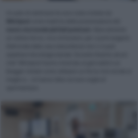
Un paio di settimane fa sono stata invitata da
Whirlpool
come madrina della presentazione del
nuovo microonde
JetChef premium
. Naturalmente
un ottimo forno, ricco di funzioni, per cuochi esigenti,
d’altronde dalla casa statunitense non ci si può
aspettare tecnologia banale. Durante l’evento alcuni
chef Whirlpool hanno mostrato ai giornalisti e ai
blogger invitati come utilizzare un forno microonde al
meglio e… mi hanno fatto tornare voglia di
sperimentare.