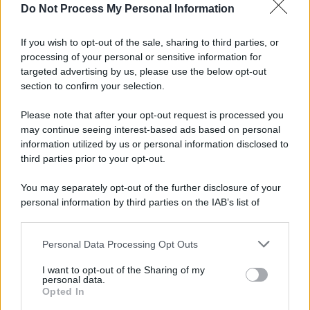
Do Not Process My Personal Information
If you wish to opt-out of the sale, sharing to third parties, or
processing of your personal or sensitive information for
targeted advertising by us, please use the below opt-out
section to confirm your selection.
Please note that after your opt-out request is processed you
APPENA PUBBLICATI
may continue seeing interest-based ads based on personal
information utilized by us or personal information disclosed to
Perché alcune maglie in cotone sono morbide e altre
third parties prior to your opt-out.
ruvide? Ecco come sceglierle
You may separately opt-out of the further disclosure of your
Il mare è davvero più pulito alle 8 o alle 18? Ecco quando
personal information by third parties on the IAB’s list of
fare il bagno
downstream participants.
Come pulire le foglie delle piante da appartamento dalla
Personal Data Processing Opt Outs
This information may also be disclosed by us to third parties
polvere per aiutarle a fare la fotosintesi
on the IAB’s List of Downstream Participants that may further
I want to opt-out of the Sharing of my
disclose it to other third parties.
personal data.
Sbrinare il freezer in pochi minuti: perché 2 millimetri di
Opted In
Please note that this website/app uses one or more Google
ghiaccio aumentano del 20% i consumi