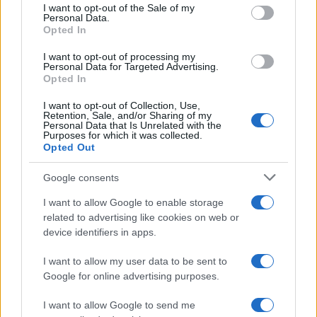
services and may gather and store information including but
I want to opt-out of the Sale of my
Personal Data.
not limited to your visit or usage behaviour. You may click to
Deodoranti per l’estate: le paure sui sali d’alluminio sono
Opted In
grant or deny consent to Google and its third-party tags to
giustificate?
use your data for below specified purposes in below Google
I want to opt-out of processing my
consent section.
Personal Data for Targeted Advertising.
Opted In
CO2WEB
I want to opt-out of Collection, Use,
Retention, Sale, and/or Sharing of my
Personal Data that Is Unrelated with the
Purposes for which it was collected.
Opted Out
Google consents
I want to allow Google to enable storage
related to advertising like cookies on web or
device identifiers in apps.
I want to allow my user data to be sent to
Google for online advertising purposes.
I want to allow Google to send me