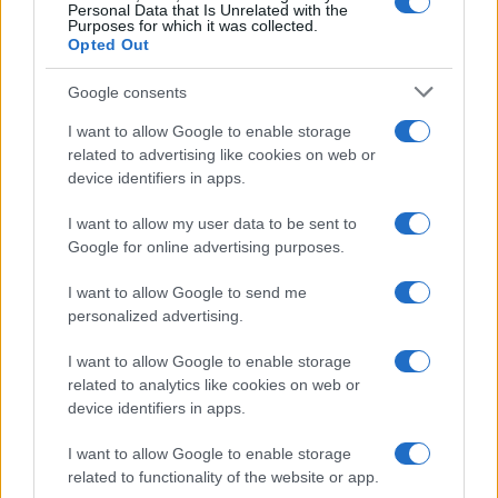
Personal Data that Is Unrelated with the
Purposes for which it was collected.
Opted Out
Google consents
I want to allow Google to enable storage
related to advertising like cookies on web or
device identifiers in apps.
I want to allow my user data to be sent to
Google for online advertising purposes.
I want to allow Google to send me
personalized advertising.
I want to allow Google to enable storage
related to analytics like cookies on web or
device identifiers in apps.
I want to allow Google to enable storage
related to functionality of the website or app.