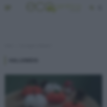
Home
Post taggati "halloween"
»
HALLOWEEN