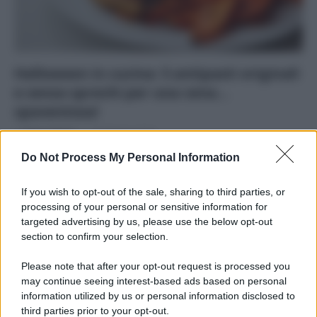
Halloween in cucina: 5 antipasti originali
e senza sprechi per una cena…
spaventosa!
Di
Tessa Gelisio
18 Ottobre 2018
Do Not Process My Personal Information
Siamo a metà ottobre e nelle vetrine dei negozi iniziano già
a spuntare le prime maschere e decorazioni di Halloween.
If you wish to opt-out of the sale, sharing to third parties, or
…
processing of your personal or sensitive information for
targeted advertising by us, please use the below opt-out
section to confirm your selection.
Please note that after your opt-out request is processed you
may continue seeing interest-based ads based on personal
APPENA PUBBLICATI
information utilized by us or personal information disclosed to
third parties prior to your opt-out.