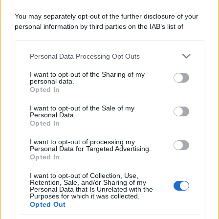
Costume da buttare? Ecco 8 consigli per farlo durare di più
You may separately opt-out of the further disclosure of your
Perché alcune maglie in cotone sono morbide e altre
personal information by third parties on the IAB’s list of
ruvide? Ecco come sceglierle
downstream participants.
Il mare è davvero più pulito alle 8 o alle 18? Ecco quando
Personal Data Processing Opt Outs
This information may also be disclosed by us to third parties
fare il bagno
on the IAB’s List of Downstream Participants that may further
I want to opt-out of the Sharing of my
disclose it to other third parties.
personal data.
Come pulire le foglie delle piante da appartamento dalla
Opted In
Please note that this website/app uses one or more Google
polvere per aiutarle a fare la fotosintesi
services and may gather and store information including but
I want to opt-out of the Sale of my
Personal Data.
not limited to your visit or usage behaviour. You may click to
Sbrinare il freezer in pochi minuti: perché 2 millimetri di
Opted In
grant or deny consent to Google and its third-party tags to
ghiaccio aumentano del 20% i consumi
use your data for below specified purposes in below Google
I want to opt-out of processing my
consent section.
Personal Data for Targeted Advertising.
Opted In
CO2WEB
I want to opt-out of Collection, Use,
Retention, Sale, and/or Sharing of my
Personal Data that Is Unrelated with the
Purposes for which it was collected.
Opted Out