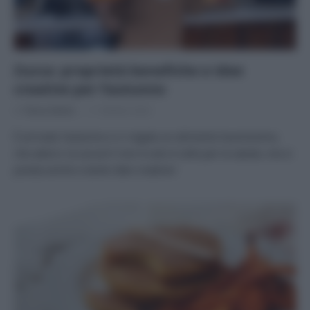
Zucca: proprietà benefiche e idee
creative per l’autunno
Di
Tessa Gelisio
11 Ottobre 2022
È arrivato l’autunno e ci regala un alimento buonissimo,
che adoro: la zucca! E non è solo è utile per la salute, ma si
presta anche a tante idee creative!