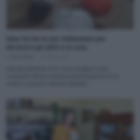
Idee fai da te per Halloween per
decorare gli abiti e la casa
Di
Tessa Gelisio
22 Ottobre 2025
Adorate Halloween ma il vostro budget è molto
contenuto? Nessun problema perché grazie al riciclo
creativo si possono ottenere addobbi,…