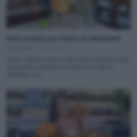
Idee creative per mostri di Halloween
Di
Tessa Gelisio
25 Ottobre 2024
Vampiri, fantasmi, mostri crudeli e tante zucche terrificanti,
ecco arrivata la notte più buia dell’anno: la notte di
Halloween. Non…