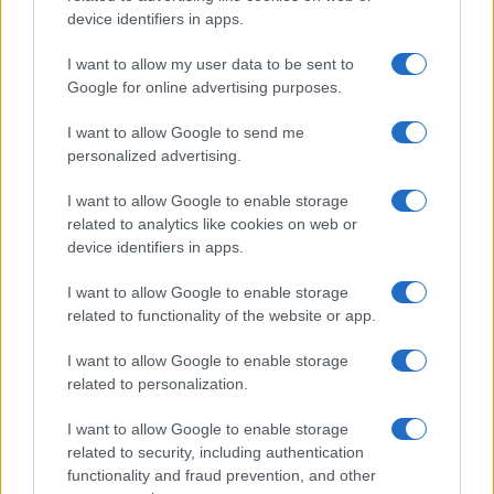
device identifiers in apps.
I want to allow my user data to be sent to
Google for online advertising purposes.
I want to allow Google to send me
personalized advertising.
I want to allow Google to enable storage
related to analytics like cookies on web or
device identifiers in apps.
I want to allow Google to enable storage
related to functionality of the website or app.
I want to allow Google to enable storage
Facebook
Instagram
YouTube
TikTok
Threads
related to personalization.
I want to allow Google to enable storage
related to security, including authentication
© 2026 Ecocentrica.it di TESSA SRL - P. IVA 07010600968 - sede legale:
functionality and fraud prevention, and other
Via Paradisino 5, 57016 Rosignano Marittimo (LI). Tutti i diritti