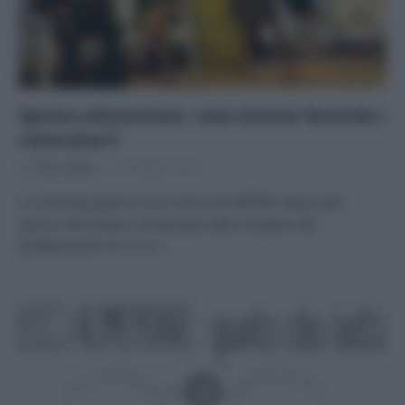
Spreco alimentare: cosa stanno facendo i
ristoratori?
Di
Tessa Gelisio
17 Ottobre 2019
La seconda parte di una ricerca di METRO Italia sullo
spreco alimentare, focalizzata sulle iniziative dei
professionisti Se c’è un…