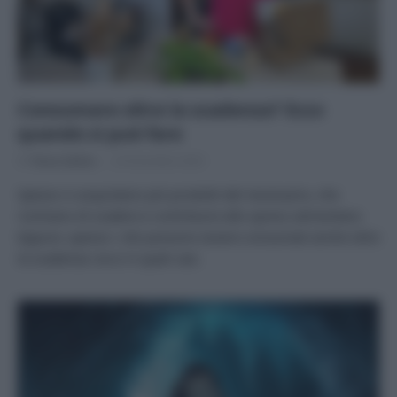
Consumare oltre la scadenza? Ecco
quando si può fare
Di
Tessa Gelisio
23 Dicembre 2025
Spesso si acquistano più prodotti del necessario, che
rischiano di scadere e contribuire allo spreco alimentare.
Eppure, spesso i cibi possono essere consumati anche oltre
la scadenza: ecco in quali casi.