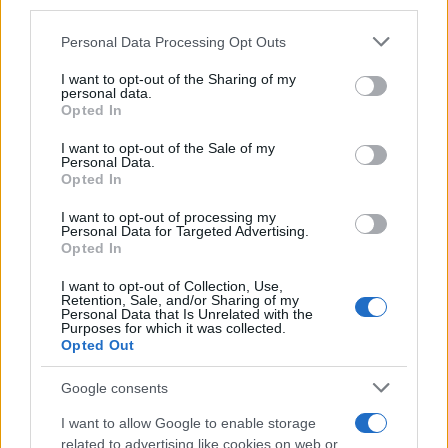
downstream participants.
Il mare è davvero più pulito alle 8 o alle 18? Ecco quando
Personal Data Processing Opt Outs
This information may also be disclosed by us to third parties
fare il bagno
on the IAB’s List of Downstream Participants that may further
I want to opt-out of the Sharing of my
disclose it to other third parties.
personal data.
Come pulire le foglie delle piante da appartamento dalla
Opted In
Please note that this website/app uses one or more Google
polvere per aiutarle a fare la fotosintesi
services and may gather and store information including but
I want to opt-out of the Sale of my
Personal Data.
not limited to your visit or usage behaviour. You may click to
Sbrinare il freezer in pochi minuti: perché 2 millimetri di
Opted In
grant or deny consent to Google and its third-party tags to
ghiaccio aumentano del 20% i consumi
use your data for below specified purposes in below Google
I want to opt-out of processing my
consent section.
Personal Data for Targeted Advertising.
Opted In
CO2WEB
I want to opt-out of Collection, Use,
Retention, Sale, and/or Sharing of my
Personal Data that Is Unrelated with the
Purposes for which it was collected.
Opted Out
Google consents
I want to allow Google to enable storage
related to advertising like cookies on web or