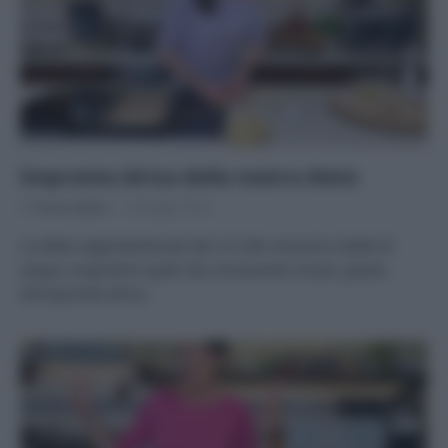
Impronta idrica della nostra dieta
Di
Tessa Gelisio
8 Maggio 2023
La dieta rappresenta più dei 2/3 del consumo totale di
acqua: scopriamo quali cibi consumano di più, grazie
all’impronta idrica.