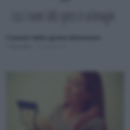
I numeri dello spreco alimentare
Di
Tessa Gelisio
31 Dicembre 2015