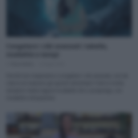
Congelare i cibi avanzati: tabella,
modalità e tempi
Di
Tessa Gelisio
6 Giugno 2024
Perché non impariamo a congelare i cibi avanzati, così da
ridurre al massimo gli sprechi alimentari? Farlo è molto
semplice: basta seguire la tabella che vi propongo, con
modalità e tempistiche.