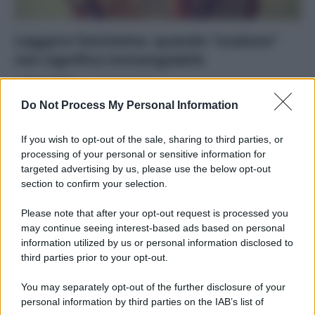
Leggere l’etichetta: quando “scaduto”
non significa immangiabile
Di
Tessa Gelisio
19 Ottobre 2015
Do Not Process My Personal Information
Le date di scadenza e i famosi “preferibilmente entro”
spesso vengono presi troppo alla lettera e per questo
If you wish to opt-out of the sale, sharing to third parties, or
sprechiamo tonnellate…
processing of your personal or sensitive information for
targeted advertising by us, please use the below opt-out
section to confirm your selection.
Please note that after your opt-out request is processed you
may continue seeing interest-based ads based on personal
APPENA PUBBLICATI
information utilized by us or personal information disclosed to
third parties prior to your opt-out.
Costume da buttare? Ecco 8 consigli per farlo durare di più
You may separately opt-out of the further disclosure of your
Perché alcune maglie in cotone sono morbide e altre
personal information by third parties on the IAB’s list of
ruvide? Ecco come sceglierle