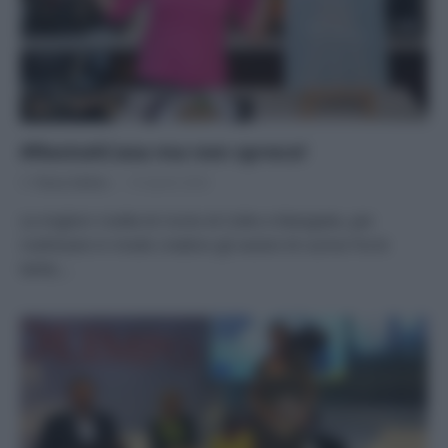
#RestoACasa ma non spreco!
Di
Tessa Gelisio
10 Aprile 2020
Le migliori ricette di riciclo di Cotto e Mangiato, per
riutilizzare in modo creativo gli avanzi di cucina Tra le
tante,…