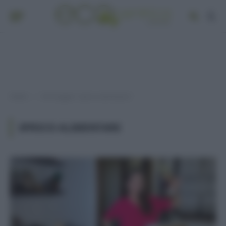
Home
Post taggati "spreco alimentare"
»
SPRECO ALIMENTARE