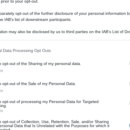
 prior to your opt-out.
rately opt-out of the further disclosure of your personal information by
he IAB’s list of downstream participants.
tion may also be disclosed by us to third parties on the IAB’s List of 
 that may further disclose it to other third parties.
 that this website/app uses one or more Google services and may gath
l Data Processing Opt Outs
including but not limited to your visit or usage behaviour. You may click 
mo libro sulle professioni verdi, possiamo dire che
 to Google and its third-party tags to use your data for below specifi
o opt-out of the Sharing of my personal data.
ogle consent section.
Sto parlando dell’
incredibile esplosione in Italia
In
 numero dei lavoratori verdi, che è passato
o opt-out of the Sale of my Personal Data.
milioni
. Non solo. Come avevamo immaginato, le
In
ella sostenibilità sono diventate trasversali in
ende nazionali.
to opt-out of processing my Personal Data for Targeted
ing.
In
ia:
il disallineamento – gli esperti lo chiamano
o opt-out of Collection, Use, Retention, Sale, and/or Sharing
ro
, tra l’elevata richiesta da parte delle imprese di
ersonal Data that Is Unrelated with the Purposes for which it
lected.