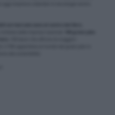
e oggi investono volentieri in tecnologie verdi e
bili sul mercato sono al centro del libro
,
 richieste dalle imprese nazionali.
100 green jobs
iera
. 100 lavori che offrono le maggiori
sti, il 70% appartiene al mondo dei green jobs in
ne alla sostenibilità.
e”: