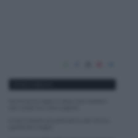
APPENA PUBBLICATI
Perché alcune maglie in cotone sono morbide e
altre ruvide? Ecco come sceglierle
Il mare è davvero più pulito alle 8 o alle 18? Ecco
quando fare il bagno