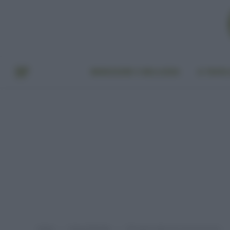
BENESSERE E BELLEZZA
A TAVO
Home
Green lifestyle
100 green Jobs per trovare lavoro
»
»