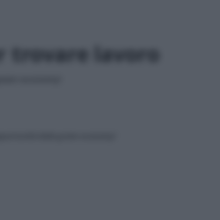
r trovare lavoro
 green economy!
pportunità della green economy!