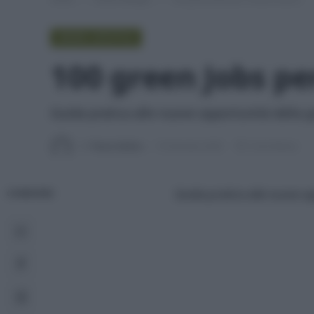
GREEN LIFESTYLE
100 green Jobs pe
Guida pratica alle nuove opportunità della
Di
Tessa Gelisio
10 Gennaio 2020
3 min lettura
Guida pratica alle nuove o
CONDIVIDI