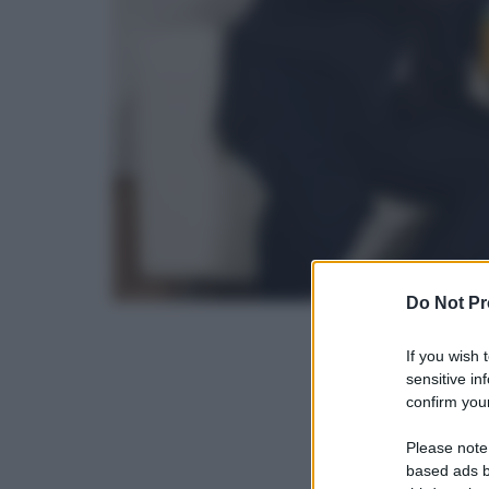
Do Not Pr
If you wish 
sensitive in
confirm your
Please note
based ads b