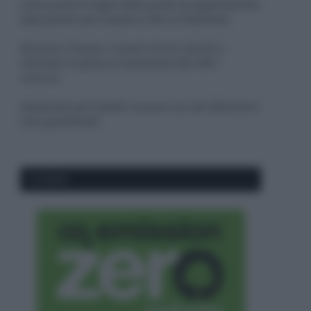
Come pulire le foglie delle piante da appartamento
dalla polvere per aiutarle a fare la fotosintesi
Sbrinare il freezer in pochi minuti: perché 2
millimetri di ghiaccio aumentano del 20% i
consumi
Deodoranti per l’estate: le paure sui sali d’alluminio
sono giustificate?
CO2WEB