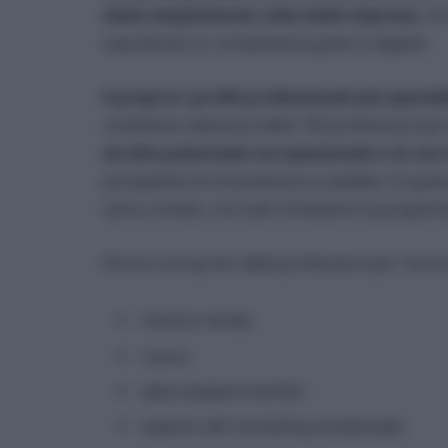
stata ampiamente colta dalle imprese
, ch
soprattutto in competenze green e digitali.
E proprio i profili professionali più spendi
un’attenta selezione delle 100 professioni più
ad alto potenziale occupazionale e di carr
prospettive di innovazione e stabilità. Di que
senso stretto, ma tutti richiedono la propensio
Ed ecco la top ten delle professioni più “sicur
chimico verde;
cuoco;
data analyst/scientist;
esperto del marketing ambientale;