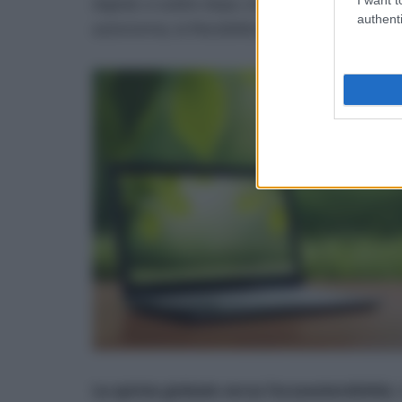
digitali, e subito dopo, invece, la capacità di
authenti
autonomia, la flessibilità e lo spirito di adatt
La spinta globale verso l’ecosostenibilità
,