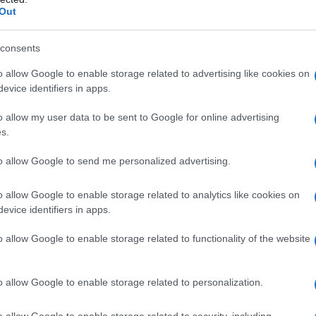
sponibilità sul mercato di tali profili. I ragazzi
Out
er le aziende e queste ultime faticano a trovare il
disoccupazione giovanile resta sempre troppo alto.
consents
o allow Google to enable storage related to advertising like cookies on
to il mondo del lavoro e dell’industria italiana,
evice identifiers in apps.
e sull’argomento con
il nostro nuovo libro “100
o allow my user data to be sent to Google for online advertising
 per aiutare gli studenti a scegliere percorsi
s.
avoro. Una indagine dettagliata sulle nuove
 competenze verdi e digitali, specialisti in grado di
to allow Google to send me personalized advertising.
attenti al risparmio energetico e perfettamente
o allow Google to enable storage related to analytics like cookies on
colare.
evice identifiers in apps.
el 2017 redatto da Unioncamere risulta che
o allow Google to enable storage related to functionality of the website
 sostenibilità ambientale è la prima
dopo le cosiddette soft skills
. Si posiziona,
o allow Google to enable storage related to personalization.
itte e orali e persino prima delle competenze
o allow Google to enable storage related to security, including