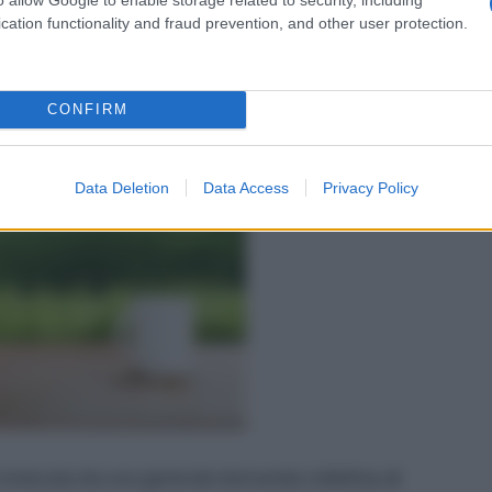
 lavorare in gruppo, la propensione a lavorare in
cation functionality and fraud prevention, and other user protection.
amento.
CONFIRM
Data Deletion
Data Access
Privacy Policy
 innescata da una generale domanda collettiva,
è