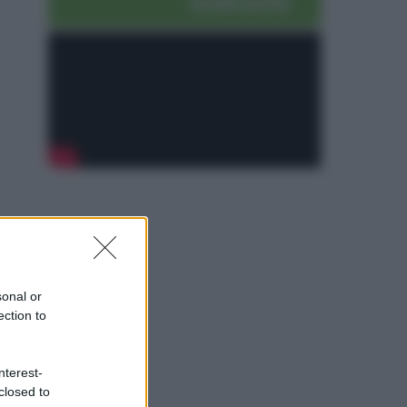
sonal or
ection to
nterest-
closed to