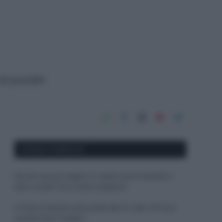
di possibili
APPENA PUBBLICATI
Perché alcune maglie in cotone sono morbide e
altre ruvide? Ecco come sceglierle
Il mare è davvero più pulito alle 8 o alle 18? Ecco
quando fare il bagno