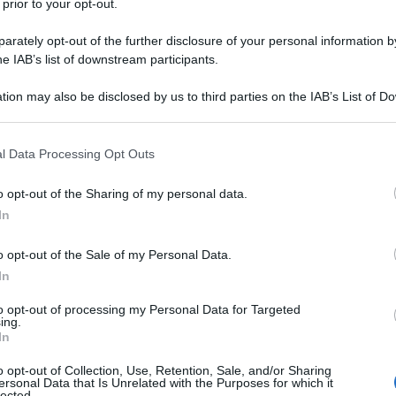
 prior to your opt-out.
a me:
“È meglio l’acqua di casa o quella in
rately opt-out of the further disclosure of your personal information by
he IAB’s list of downstream participants.
i come Legambiente sostengono da sempre il
tion may also be disclosed by us to third parties on the IAB’s List of 
amente
per l’ambiente è la scelta migliore
: niente
 that may further disclose it to other third parties.
ione di bottiglie di plastica.
 that this website/app uses one or more Google services and may gath
l Data Processing Opt Outs
including but not limited to your visit or usage behaviour. You may click 
a più complicata, perché
dipende da tante cose.
 to Google and its third-party tags to use your data for below specifi
o opt-out of the Sharing of my personal data.
ogle consent section.
Adige l’acqua sarà ottima, su quella di Milano dove
In
li acquedotti che sorgono vicino a poli industriali.
o opt-out of the Sale of my Personal Data.
nti e che le analisi sono sempre perfette, ma
In
to opt-out of processing my Personal Data for Targeted
ing.
 all’acquedotto, e quell’acqua non è
In
orga dal nostro rubinetto
. Condomini vecchi
o opt-out of Collection, Use, Retention, Sale, and/or Sharing
n piombo: si tratta di un metallo tossico che causa
ersonal Data that Is Unrelated with the Purposes for which it
lected.