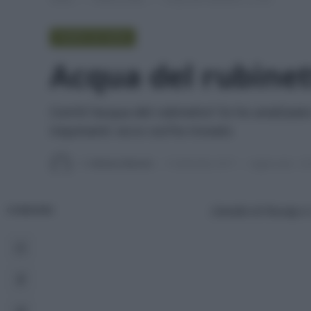
PUNTO DI VISTA
Acqua del rubinett
Com'è l'acqua del rubinetto? Io ho analizzato
inquinanti: ecco cos'ho trovato
Di
Adriano Mariani
5 Settembre 2017
Aggiornato:
26
L’analisi di Nuvap e 
CONDIVIDI