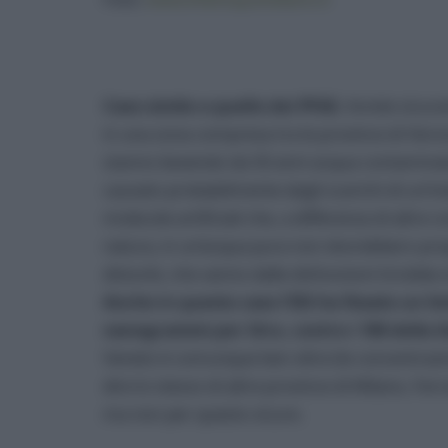
Caso simile a quello dei PFAS
. Avrete sicura
in una zona compresa tra le province di Verona
stanno bevendo da 50 anni acqua contaminat
causato probabilmente dagli scarichi di un’indus
molecole artificiali che, a differenza di altre
natura, in un’acqua pura non dovrebbero prop
disturbi, che vanno dalle disfunzioni tiroidee 
Anche in questo caso l’ISS ha fissato un l
nanogrammi per litro, contro i 100 della Ge
Veneto è comunque ben oltre (le concentrazio
dire lo stesso di altre province di Milano, Fe
ma non per questo sicure.