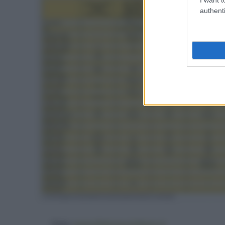
authenti
Foto:
www.ilfattoquotidiano.it