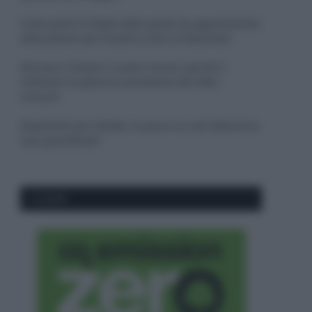
Come pulire le foglie delle piante da appartamento
dalla polvere per aiutarle a fare la fotosintesi
Sbrinare il freezer in pochi minuti: perché 2
millimetri di ghiaccio aumentano del 20% i
consumi
Deodoranti per l’estate: le paure sui sali d’alluminio
sono giustificate?
CO2WEB