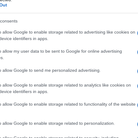
e problemi di sviluppo nei bambini. L’Istituto
Out
 la quantità degli edifici non a norma, ma sono a
consents
o allow Google to enable storage related to advertising like cookies on
 a fronte di migliaia forse più pericolosi che
evice identifiers in apps.
ioni
. Una su tutte? L’uranio, un metallo pesante
o allow my user data to be sent to Google for online advertising
aliana non ha nessun limite di riferimento.
s.
iti di legge non significa che non faccia male,
to allow Google to send me personalized advertising.
a molto larga rispetto alle linee guida
o allow Google to enable storage related to analytics like cookies on
evice identifiers in apps.
concentrazioni può causare irritazioni, mentre a
 reni e cervello. La legge italiana fissa il limite a
o allow Google to enable storage related to functionality of the website
oppio di quello raccomandato dall’OMS.
o allow Google to enable storage related to personalization.
o allow Google to enable storage related to security, including