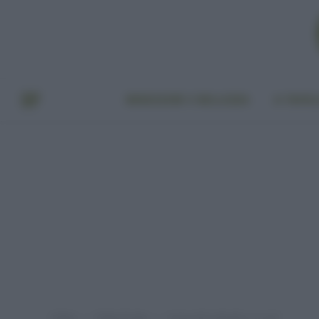
BENESSERE E BELLEZZA
A TAVO
Home
Punto di vista
Acqua del rubinetto: sì o no?
»
»