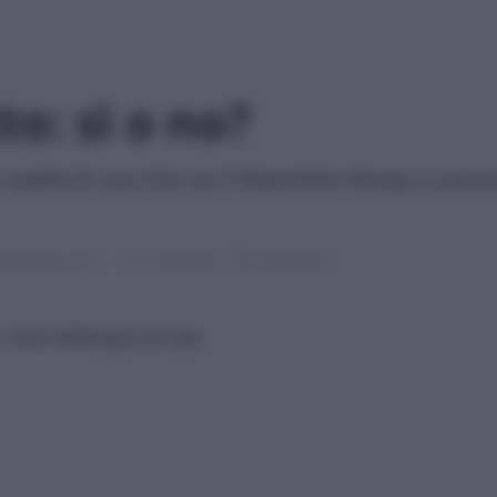
o: sì o no?
 quella di casa mia con il dispositivo Nuvap a caccia 
 Settembre 2017
1 commento
6 min lettura
i rischi dell’acqua di casa