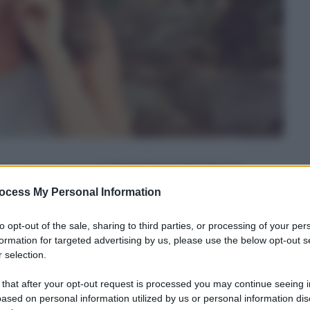
erienza con Nuvap
, un dispositivo creato da una
nomamente, in una settimana, le principali fonti di
ocess My Personal Information
n considerazione erano diversi e includevano ad
maldeide e polveri sottili
, gas silenziosi e letali
to opt-out of the sale, sharing to third parties, or processing of your per
formation for targeted advertising by us, please use the below opt-out s
cora (purtroppo) poco conosciuto: tutti argomenti
 selection.
 that after your opt-out request is processed you may continue seeing i
ased on personal information utilized by us or personal information dis
enzione: l’acqua del rubinetto. È un dibattito