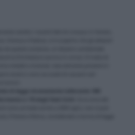
mente sentito i recenti fatti di cronaca: in Veneto,
, Vicenza e Padova, si è scoperto che gli abitanti
a da queste sostanze, un disastro ambientale
tria (l’inchiesta è ancora in corso). Si tratta di
 come metalli e minerali, naturalmente presenti in
rio esserci; sono accusate di causare vari
ai tumori.
imite di legge stranamente tollerante: 500
rmania o i 70 degli Stati Uniti
. Se la zona del
ni sono arrivate anche a 2000 ng/L), non si può
rrara, Firenze e Roma, considerate a norma di legge