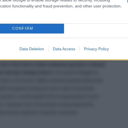
 da altri alimenti.
cation functionality and fraud prevention, and other user protection.
l contesto di un regime dietetico vario e bilanciato
 acidi grassi saturi (carne, latticini, uova)
CONFIRM
 consumo di alimenti che apportano elevate
Data Deletion
Data Access
Privacy Policy
curezza alimentare, ha svolto un’indagine sulla
 che si formano nelle sostanze grasse e oleose
 ad elevate temperature
. Da quest’indagine è
ntari si formano delle sostanze potenzialmente
elli di queste sostanze sono stati riscontrati
 e grassi. Le principali fonti di esposizione sono
oltre i neonati che consumano esclusivamente
olarmente esposti a queste sostanze.