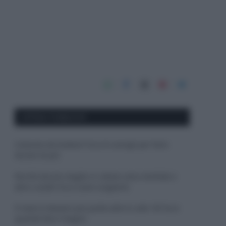
APPENA PUBBLICATI
Costume da buttare? Ecco 8 consigli per farlo
durare di più
Perché alcune maglie in cotone sono morbide e
altre ruvide? Ecco come sceglierle
Il mare è davvero più pulito alle 8 o alle 18? Ecco
quando fare il bagno