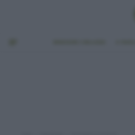
BENESSERE E BELLEZZA
A TAVO
Home
Punto di vista
Olio di palma: se ne discute
»
»