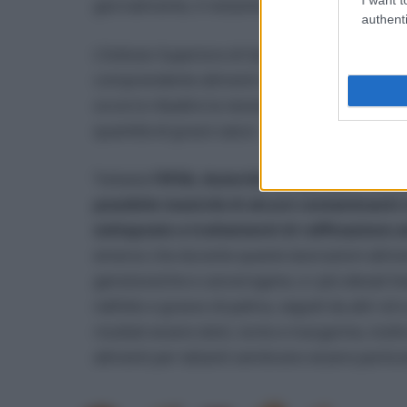
giornalmente, il restante 80% viene introdotto
authenti
L’Istituto Superiore di Sanità conclude che, ne
comprendente alimenti naturalmente contenenti
occorre ribadire la necessità di contenere il
quantità di grassi saturi.
Tuttavia
l’EFSA, Autorità europea per la si
possibile tossicità di alcuni contaminanti
sottoposte a trattamenti di raffinazione
emerso che durante queste lavorazioni alime
genotossiche e cancerogene, e i più elevati liv
nell’olio e grasso di palma, seguiti da altri oli
risultati essere dolci, torte e margarine, in
alimenti per lattanti sembrano essere partic