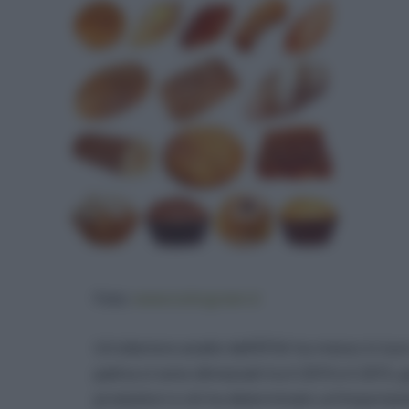
Foto:
www.tuttogreen.it
Un’ulteriore analisi dell’EFSA ha messo in luce c
palma si sono dimezzati tra il 2010 e il 2015,
produttori e ciò ha determinato un’important