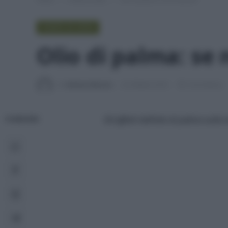
PUNTO DI VISTA
Olio di palma: se 
Di
Adriano Mariani
25 Ottobre 2016
3 min lettura
Gli effetti dell’olio di palma sull
CONDIVIDI