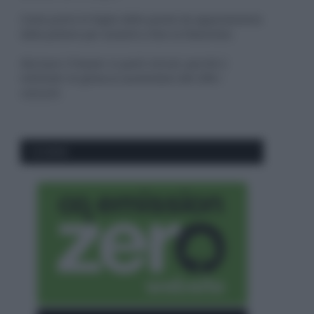
Come pulire le foglie delle piante da appartamento
dalla polvere per aiutarle a fare la fotosintesi
Sbrinare il freezer in pochi minuti: perché 2
millimetri di ghiaccio aumentano del 20% i
consumi
CO2WEB