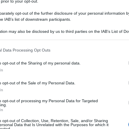
 prior to your opt-out.
rately opt-out of the further disclosure of your personal information by
industria alimentare e si trova in tantissimi
he IAB’s list of downstream participants.
ndine, dai piatti pronti ai sughi, dai crackers agli
tion may also be disclosed by us to third parties on the IAB’s List of 
 that may further disclose it to other third parties.
 that this website/app uses one or more Google services and may gath
l Data Processing Opt Outs
arte degli oli vegetali, è contenuto
un gran
including but not limited to your visit or usage behaviour. You may click 
cesso nella dieta sono imputati effetti dannosi
 to Google and its third-party tags to use your data for below specifi
o opt-out of the Sharing of my personal data.
ogle consent section.
 rischio di patologie cardiovascolari. I grassi saturi
In
ortanti per la nostra alimentazione ad esempio
enti come proteine nobili e vitamine, fondamentali
o opt-out of the Sale of my Personal Data.
In
 Va da sé che è preferibile e consigliabile per
consumare cibi nutrienti e sani con la giusta
to opt-out of processing my Personal Data for Targeted
ing.
turi dovuto all’olio di palma, ormai molto
In
ti di largo consumo.
o opt-out of Collection, Use, Retention, Sale, and/or Sharing
ersonal Data that Is Unrelated with the Purposes for which it
lected.