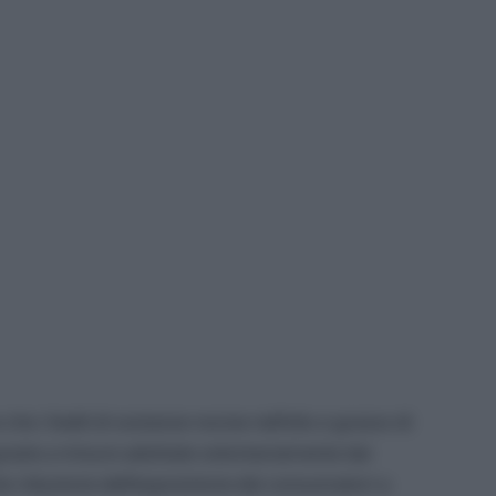
he i livelli di sostanze nocive nell’olio e grasso di
 grazie a misure adottate volontariamente dai
e riduzione dell’esposizione dei consumatori a