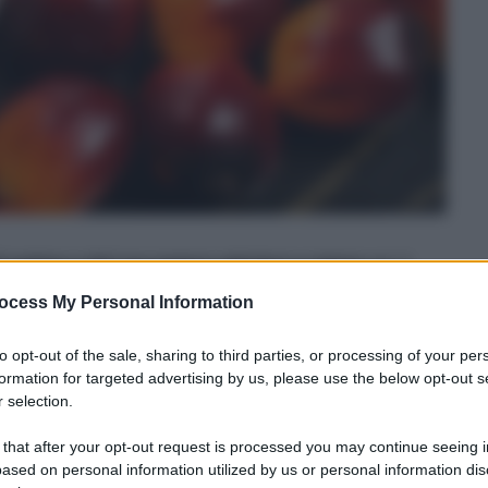
di palma e del suo essere salutare o meno
per il
o il punto della situazione alla luce anche dei
ocess My Personal Information
a Elisabetta Devecchi, Dietista del Centro di
 Milano e del Policlinico di Monza
, ed ecco quello
to opt-out of the sale, sharing to third parties, or processing of your per
formation for targeted advertising by us, please use the below opt-out s
 selection.
e chiesto all’Istituto Superiore di Sanità di
 that after your opt-out request is processed you may continue seeing i
ased on personal information utilized by us or personal information dis
essere date dall’utilizzo dell’olio di palma come