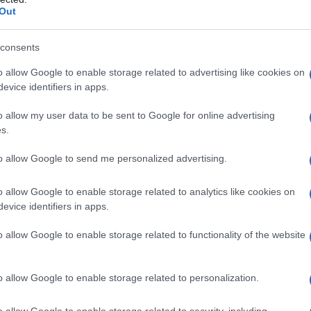
Out
consents
o allow Google to enable storage related to advertising like cookies on
evice identifiers in apps.
o allow my user data to be sent to Google for online advertising
s.
to allow Google to send me personalized advertising.
o allow Google to enable storage related to analytics like cookies on
evice identifiers in apps.
o allow Google to enable storage related to functionality of the website
e porta in sua difesa il fatto che questo
o allow Google to enable storage related to personalization.
la quantità di grassi saturi che assumiamo
o allow Google to enable storage related to security, including