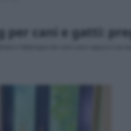
per cani e gatti: preg
disfare il fabbisogno dei nostri amici oppure è una 