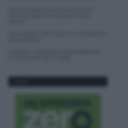
Sbrinare il freezer in pochi minuti: perché 2
millimetri di ghiaccio aumentano del 20% i
consumi
Deodoranti per l’estate: le paure sui sali d’alluminio
sono giustificate?
Come pulire i bidoni della raccolta differenziata
per evitare cattivi odori in estate
CO2WEB