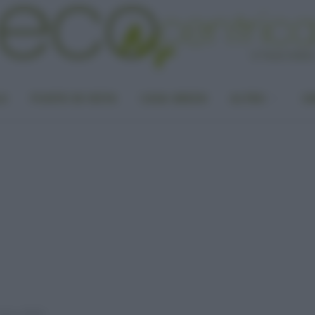
LA
PUNTO DI VISTA
CASA GREEN
ALTRO
UN
egi e difetti