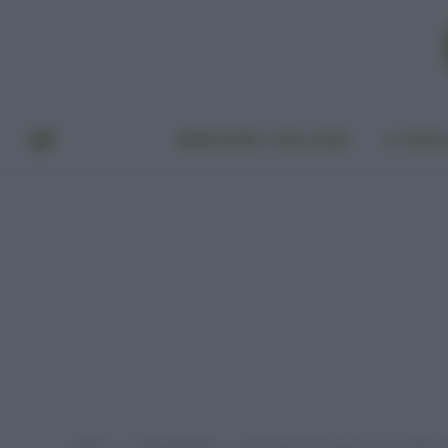
BENESSERE E BELLEZZA
A TAVO
Home
Green lifestyle
Alimentazione veg per cani e gatti: pr
»
»