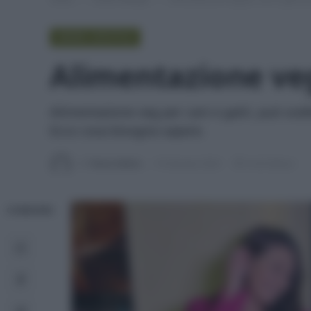
GREEN LIFESTYLE
Alimentazione veg 
Alimentazione veg per cani e gatti, può sod
Ecco cosa bisogna sapere.
Di
Tessa Gelisio
19 Gennaio 2024
6 min lettura
CONDIVIDI