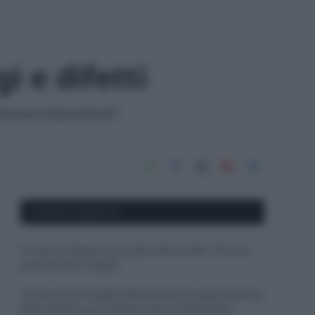
i e difetti
dannosa imposizione?
APPENA PUBBLICATI
Il mare è davvero più pulito alle 8 o alle 18? Ecco
quando fare il bagno
Come pulire le foglie delle piante da appartamento
dalla polvere per aiutarle a fare la fotosintesi