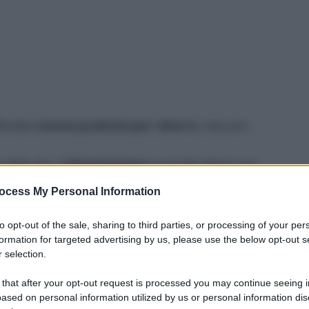
ffondere
buone pratiche per ridurre
, ciascuno
 della vita. L’
alimentazione
è uno dei settori con
o dove è più facile fare un cambiamento. Cosa
ocess My Personal Information
n approccio maggiormente consapevole nei
to opt-out of the sale, sharing to third parties, or processing of your per
formation for targeted advertising by us, please use the below opt-out s
 selection.
gici, italiani, ridurre il consumo di derivati animali
o
vegetariano o vegano
.
 that after your opt-out request is processed you may continue seeing i
ased on personal information utilized by us or personal information dis