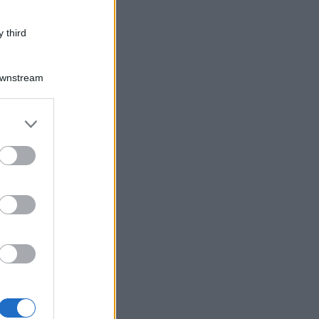
 third
Downstream
er and store
to grant or
ed purposes