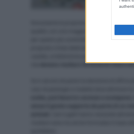
authenti
Nonostante le proposte alimentari per cani e 
qualità, con una maggiore attenzione alle fasi 
per questo più sostenibili. Una realtà alla qua
proposte e linee dedicate. Un’alternativa ch
cautela, un’attenzione particolare da rivolger
che
devono risultare fortemente bilanciati
Se in alcune situazioni la decisione di offrir
caso di patologie e malattie dove eliminare l
scelta, può favorire carenze e scompensi, 
senza il giusto supporto da parte di un me
animali.
Cani e gatti hanno necessità aliment
risultare sana ma anche formulata in base all’età
quotidiano.