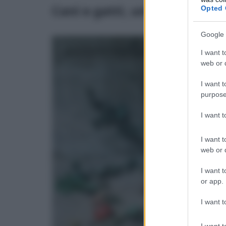
Cani e gatti, un’alimentazio
Opted 
Google 
I want t
web or d
I want t
purpose
I want 
I want t
web or d
I want t
or app.
I want t
I want t