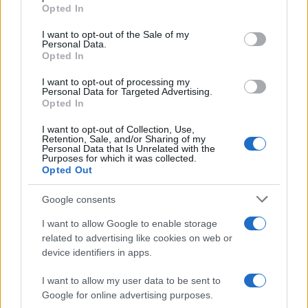
Come pulire le foglie delle piante da appartamento dalla
Opted In
Please note that this website/app uses one or more Google
polvere per aiutarle a fare la fotosintesi
services and may gather and store information including but
I want to opt-out of the Sale of my
Personal Data.
not limited to your visit or usage behaviour. You may click to
Sbrinare il freezer in pochi minuti: perché 2 millimetri di
Opted In
grant or deny consent to Google and its third-party tags to
ghiaccio aumentano del 20% i consumi
use your data for below specified purposes in below Google
I want to opt-out of processing my
consent section.
Personal Data for Targeted Advertising.
Opted In
CO2WEB
I want to opt-out of Collection, Use,
Retention, Sale, and/or Sharing of my
Personal Data that Is Unrelated with the
Purposes for which it was collected.
Opted Out
Google consents
I want to allow Google to enable storage
related to advertising like cookies on web or
device identifiers in apps.
I want to allow my user data to be sent to
Google for online advertising purposes.