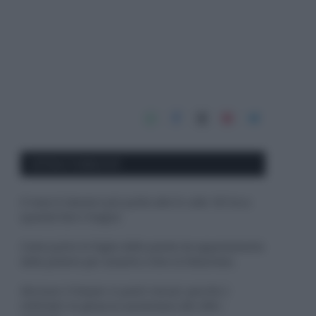
APPENA PUBBLICATI
Il mare è davvero più pulito alle 8 o alle 18? Ecco
quando fare il bagno
Come pulire le foglie delle piante da appartamento
dalla polvere per aiutarle a fare la fotosintesi
Sbrinare il freezer in pochi minuti: perché 2
millimetri di ghiaccio aumentano del 20% i