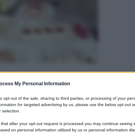
cocentrico composto da prodotti freschi e di
iologica.
ocess My Personal Information
la piramide alimentare-ambientale:
tutto quello che
to opt-out of the sale, sharing to third parties, or processing of your per
formation for targeted advertising by us, please use the below opt-out s
 selection.
utilizzano meno ingredienti di origine animale
 that after your opt-out request is processed you may continue seeing i
ased on personal information utilized by us or personal information dis
calcolato che se tutti i cittadini olandesi non