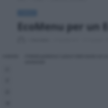
A TAVOLA
EcoMenu per un 
Di
Tessa Gelisio
21 Dicembre 2015
2 commenti
A Natale godiamoci i piaceri della tavola con 
CONDIVIDI
ambientale