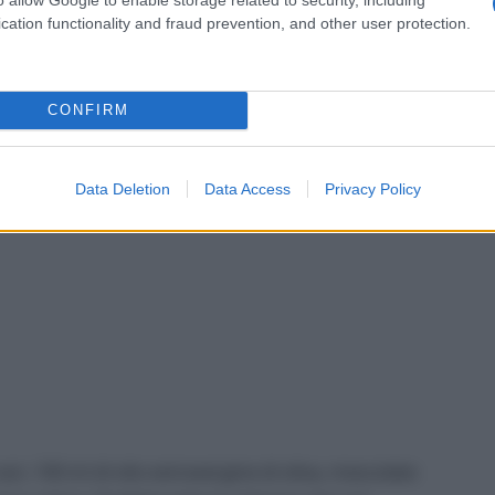
cation functionality and fraud prevention, and other user protection.
CONFIRM
Data Deletion
Data Access
Privacy Policy
ceci. 100 ml di olio extravergine di oliva, mescolate