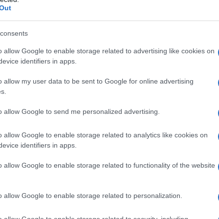
Out
i uno con ingredienti di riciclo, un primo, due
consents
lce, è latto-ovo-vegetariano (che ammette
o allow Google to enable storage related to advertising like cookies on
i ricetta è per 4 persone.
evice identifiers in apps.
tte!
o allow my user data to be sent to Google for online advertising
s.
TIPASTI
to allow Google to send me personalized advertising.
o allow Google to enable storage related to analytics like cookies on
evice identifiers in apps.
o allow Google to enable storage related to functionality of the website
o allow Google to enable storage related to personalization.
o allow Google to enable storage related to security, including