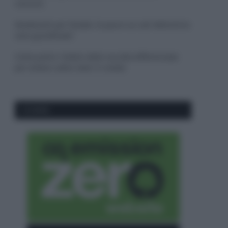
consumi
Deodoranti per l’estate: le paure sui sali d’alluminio
sono giustificate?
Come pulire i bidoni della raccolta differenziata
per evitare cattivi odori in estate
CO2WEB