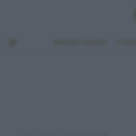
BENESSERE E BELLEZZA
A TAVO
Home
A tavola
EcoMenu per un EcoNatale
»
»