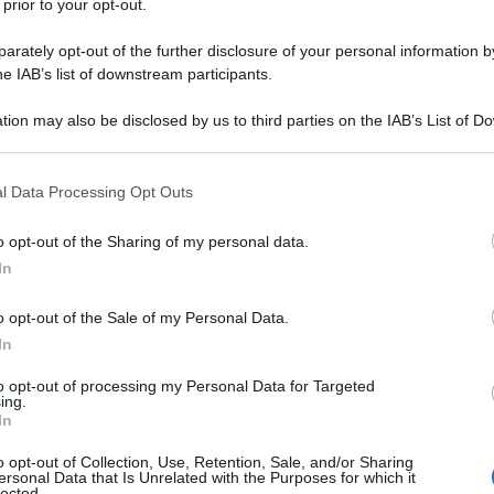
 prior to your opt-out.
olta alla settimana, 3,2 milioni di tonnellate di
, non verrebbero emesse nell’atmosfera.
rately opt-out of the further disclosure of your personal information by
he IAB’s list of downstream participants.
ù natalizio a minor impatto possibile è quella di
tion may also be disclosed by us to third parties on the IAB’s List of 
e di natura animale, non confezionati e
 that may further disclose it to other third parties.
 that this website/app uses one or more Google services and may gath
l Data Processing Opt Outs
including but not limited to your visit or usage behaviour. You may click 
edienti simili emetteremmo in 365 giorni tanta
 to Google and its third-party tags to use your data for below specifi
o opt-out of the Sharing of my personal data.
ogle consent section.
orre quasi 2800 chilometri. Se la nostra dieta
In
tri. Per comprendere le differenze chiave: una
o opt-out of the Sale of my Personal Data.
mo regolare di carne per 2-3 volte alla
In
!
to opt-out of processing my Personal Data for Targeted
ing.
 zucchero e il suo impatto (
leggi qui
). Miele e stevia
In
feriore. La stevia in particolare è salutare, a
o opt-out of Collection, Use, Retention, Sale, and/or Sharing
cante 300 volte superiore a quello del saccarosio
ersonal Data that Is Unrelated with the Purposes for which it
lected.