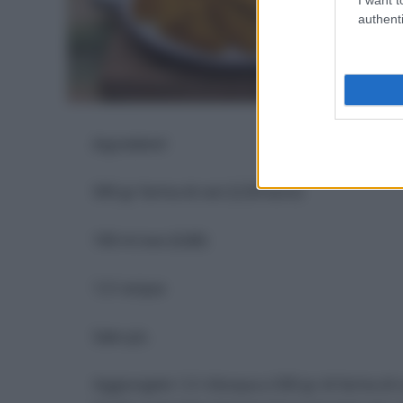
authenti
Ingredienti
500 gr farina di ceci (2,50 euro)
100 ml evo (0,80)
1,5 l acqua
Sale q.b.
Aggiungete 1,5 l d’acqua a 500 gr di farina di 