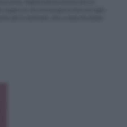
circa un’ora. Togliete tutta la schiuma che si è
e, ungete con olio extravergine di oliva una teglia
simo alto in centimetro. Non vi resta che andare