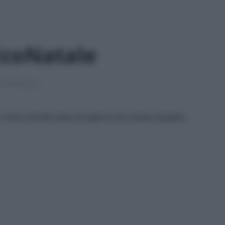
EcoNatale
9 min lettura
un menu ad alto tasso di sapore ma a basso impatto