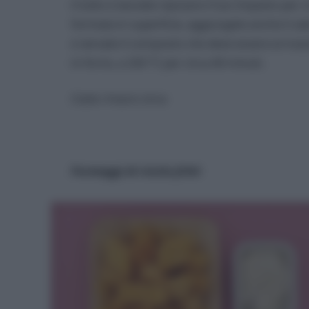
il tutto e lasciate riposare il tuo impasto per 
formata in superficie, aggiungete anche il sal
e versate il composto che deve essere al mas
in forno, a 250 °C per circa 40 minuti.
Costo
: 4 euro circa
Formaggi di riciclo fritti