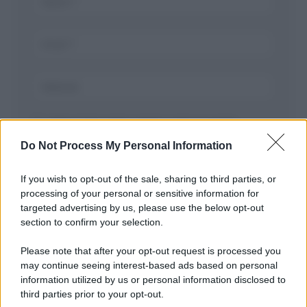
Salva il mio nome, email, e sito in questo
browser per la prossima volta che commento.
Do Not Process My Personal Information
If you wish to opt-out of the sale, sharing to third parties, or
processing of your personal or sensitive information for
targeted advertising by us, please use the below opt-out
section to confirm your selection.
Please note that after your opt-out request is processed you
may continue seeing interest-based ads based on personal
APPENA PUBBLICATI
information utilized by us or personal information disclosed to
third parties prior to your opt-out.
Costume da buttare? Ecco 8 consigli per farlo durare di più