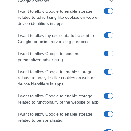
Google consents
I want to allow Google to enable storage
related to advertising like cookies on web or
device identifiers in apps.
I want to allow my user data to be sent to
Google for online advertising purposes.
I want to allow Google to send me
personalized advertising.
I want to allow Google to enable storage
related to analytics like cookies on web or
device identifiers in apps.
I want to allow Google to enable storage
related to functionality of the website or app.
I want to allow Google to enable storage
Facebook
Instagram
YouTube
TikTok
Threads
related to personalization.