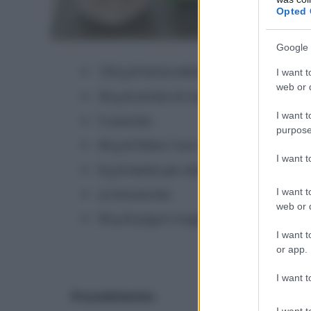
Opted 
Google 
120 g di farina debole
I want t
web or d
30 g di amido di mais
I want t
5 uova bio
purpose
40 g di Dietor Cuor di Stevia
I want 
8 g di lievito per dolci
I want t
un limone bio
web or d
50 g di yogurt magro
I want t
or app.
I want t
Procedimento:
I want t