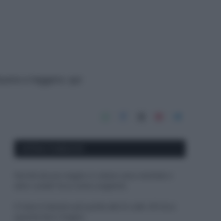
buono e leggero; qui
APPENA PUBBLICATI
Perché alcune maglie in cotone sono morbide e
altre ruvide? Ecco come sceglierle
Il mare è davvero più pulito alle 8 o alle 18? Ecco
quando fare il bagno