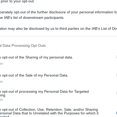
 prior to your opt-out.
potere dolcificante: fino a 300 volte maggiore
calorie
.
rately opt-out of the further disclosure of your personal information by
he IAB’s list of downstream participants.
 e veloce, perfetto se avete poco tempo e se siete
tion may also be disclosed by us to third parties on the IAB’s List of 
olce.
 that may further disclose it to other third parties.
 that this website/app uses one or more Google services and may gath
davvero leggero
.
l Data Processing Opt Outs
including but not limited to your visit or usage behaviour. You may click 
 to Google and its third-party tags to use your data for below specifi
o opt-out of the Sharing of my personal data.
ogle consent section.
In
o opt-out of the Sale of my Personal Data.
In
to opt-out of processing my Personal Data for Targeted
ing.
In
o opt-out of Collection, Use, Retention, Sale, and/or Sharing
ersonal Data that Is Unrelated with the Purposes for which it
lected.