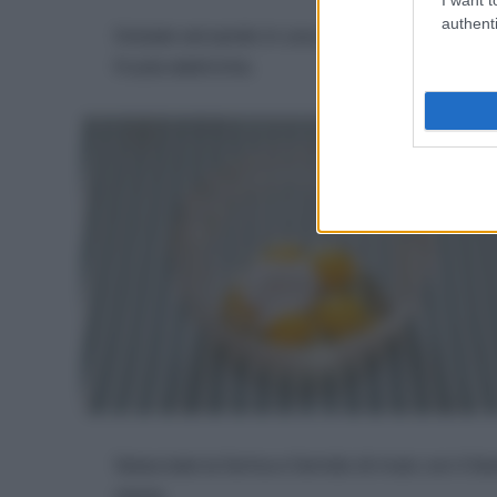
authenti
Iniziate versando in una ciotola 1 uovo intero, 
fruste elettriche.
Setacciate la farina e l’amido di mais con il l
stevia.