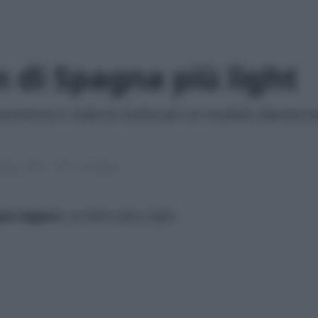
n di Spagna più light
centrica ti svela la ricetta per un risultato davvero 
bbraio 2018
2 min lettura
agna leggero
: un dolce sano e light