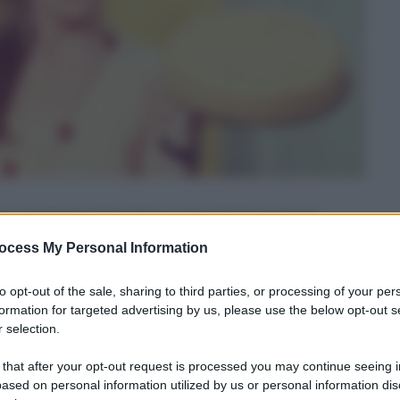
a creazione tutta italiana, è la più famosa base
ure ricoperto con panna, crema e guarnizioni… è
ocess My Personal Information
to opt-out of the sale, sharing to third parties, or processing of your per
formation for targeted advertising by us, please use the below opt-out s
 motivo ho deciso di fare qualche modifica alla
 selection.
.
 that after your opt-out request is processed you may continue seeing i
ased on personal information utilized by us or personal information dis
ht
, ho sostituito i diversi etti di zucchero previsti