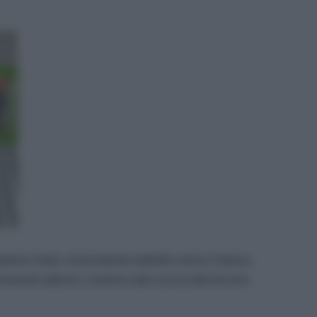
tene metà, mescolando dall’alto verso il basso.
imanenti albumi, insieme alla scorza del limone