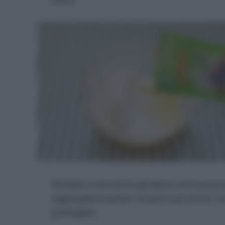
Montate a neve ferma gli albumi ed incorpora
Aggiungete le polveri rimaste e poi anche i r
grattugiata.