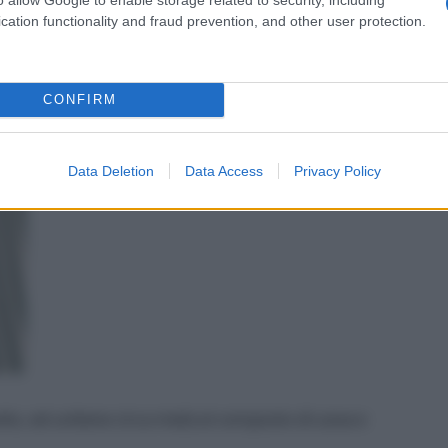
cation functionality and fraud prevention, and other user protection.
4 tuorli e la stevia, e miscelate per 5 minuti con le
CONFIRM
Data Deletion
Data Access
Privacy Policy
ievito, ed unitene circa metà al composto di uova e