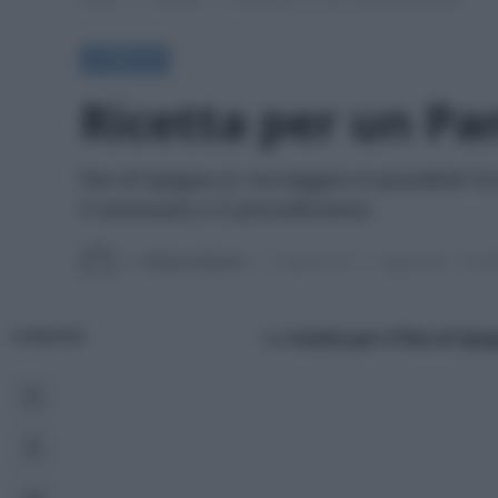
A TAVOLA
Ricetta per un Pa
Pan di Spagna sì; ma leggero è possibile? Eco
il necessario e il procedimento.
Di
Adriano Mariani
13 Aprile 2017
Aggiornato:
14 Fe
La
ricetta per il Pan di Sp
CONDIVIDI