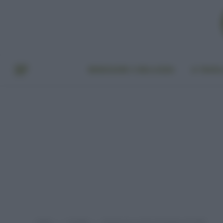
BENESSERE E BELLEZZA
A TAVO
Home
A tavola
Ricetta per un Pan di Spagna più light
»
»