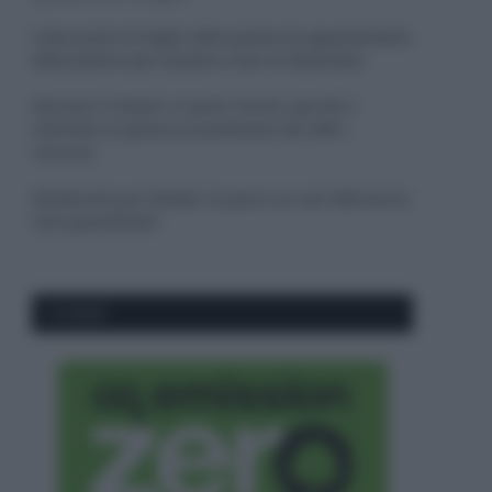
Come pulire le foglie delle piante da appartamento
dalla polvere per aiutarle a fare la fotosintesi
Sbrinare il freezer in pochi minuti: perché 2
millimetri di ghiaccio aumentano del 20% i
consumi
Deodoranti per l’estate: le paure sui sali d’alluminio
sono giustificate?
CO2WEB