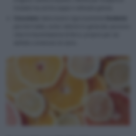
insalate ma anche zuppe e vellutate golose.
Cioccolato
: deve essere rigorosamente
fondente
perché il latte, come i latticini in generale, possono
ridurre l’assimilazione di ferro, proprio per via
dell’alto contenuto di calcio.