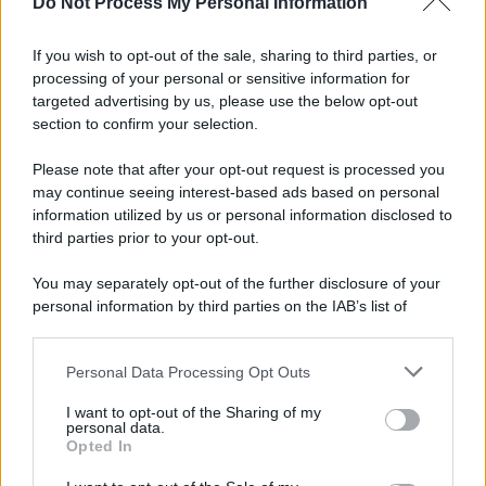
Do Not Process My Personal Information
If you wish to opt-out of the sale, sharing to third parties, or
processing of your personal or sensitive information for
targeted advertising by us, please use the below opt-out
section to confirm your selection.
Please note that after your opt-out request is processed you
APPENA PUBBLICATI
may continue seeing interest-based ads based on personal
information utilized by us or personal information disclosed to
Perché alcune maglie in cotone sono morbide e altre
third parties prior to your opt-out.
ruvide? Ecco come sceglierle
You may separately opt-out of the further disclosure of your
Il mare è davvero più pulito alle 8 o alle 18? Ecco quando
personal information by third parties on the IAB’s list of
fare il bagno
downstream participants.
Come pulire le foglie delle piante da appartamento dalla
Personal Data Processing Opt Outs
This information may also be disclosed by us to third parties
polvere per aiutarle a fare la fotosintesi
on the IAB’s List of Downstream Participants that may further
I want to opt-out of the Sharing of my
disclose it to other third parties.
personal data.
Sbrinare il freezer in pochi minuti: perché 2 millimetri di
Opted In
Please note that this website/app uses one or more Google
ghiaccio aumentano del 20% i consumi
services and may gather and store information including but