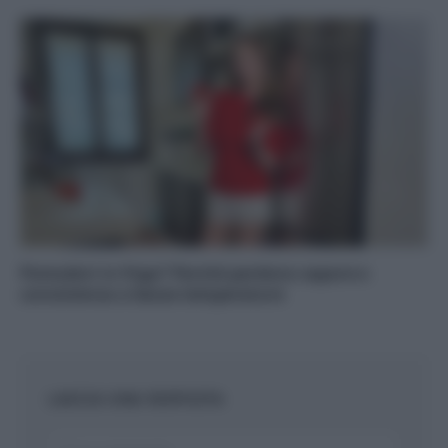
Pomodori in frigo? Perché perdono sapore e
consistenza a basse temperature
LASCIA UNA RISPOSTA