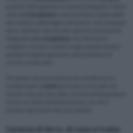
presenti nell’organismo in quantità adeguate. È parte
attiva dell’
emoglobina
, cioè la proteina responsabile
del trasporto dell’ossigeno attraverso i vasi sanguigni
verso i polmoni. Ma non solo, perché è anche parte
integrante della
mioglobina
, che rifornisce di
ossigeno i muscoli, e infine svolge svariate funzioni
biologiche legate agli enzimi, alla produzione di
ormoni e molto altro.
Per questo una sua carenza è da considerarsi un
problema per la
salute
personale. Io ne soffro da
quando sono piccola e devo ricorrere all’integrazione
anche con l’aiuto dell’alimentazione, con cibi e
prodotti veg mirati e del tutto benefici.
Carenza di ferro, di cosa si tratta