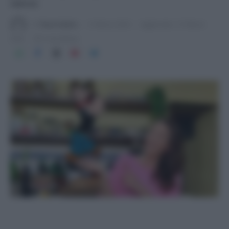
slancio.
Di
Tessa Gelisio
12 Marzo 2024
Aggiornato:
31 Marzo
2024
5 min lettura