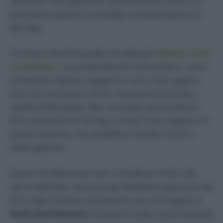
alimentari che agevolano l’assorbimento di ferro, in
particolare quando si predilige un’alimentazione di
tipo veg.
Tra le più classiche quella che vede gli
alimenti ricchi
di vitamina C
al servizio dei cibi ricchi di ferro, come
ad esempio spinaci e peperoni rossi crudi, oppure
broccoli e pomodori secchi, ma anche lenticchie e
cavolini di Bruxelles. Non riuscendo ad assorbire il
ferro presente nei cibi veg, il corpo trova supporto in
questa vitamina, che semplifica e facilita il tutto a
livello gastrico.
Questi mix alimentari sono considerati molto utili,
sani e bilanciati, necessari per facilitare il percorso del
ferro dallo stomaco all’intestino, per una migliore e
facile assimilazione
. Introdurli come routine abituale