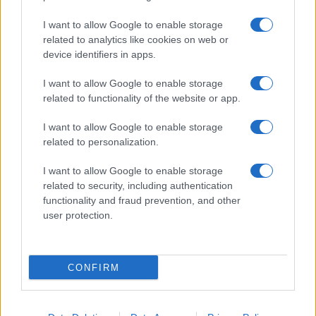
I want to allow Google to enable storage
related to analytics like cookies on web or
device identifiers in apps.
I want to allow Google to enable storage
related to functionality of the website or app.
I want to allow Google to enable storage
Facebook
Instagram
YouTube
TikTok
Threads
related to personalization.
I want to allow Google to enable storage
related to security, including authentication
© 2026 Ecocentrica.it di TESSA SRL - P. IVA 07010600968 - sede legale:
functionality and fraud prevention, and other
Via Paradisino 5, 57016 Rosignano Marittimo (LI). Tutti i diritti
user protection.
riservati.
Preferenze Privacy
Questo blog non è una testata giornalistica registrata, in quanto
viene aggiornato senza alcuna periodicità; non rientra pertanto tra
CONFIRM
le pubblicazioni soggette agli obblighi previsti dalla legge n. 62 del 7
marzo 2001.