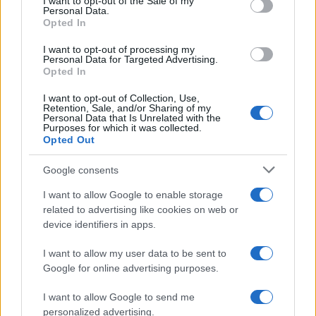
I want to opt-out of the Sale of my
Personal Data.
not limited to your visit or usage behaviour. You may click to
Deodoranti per l’estate: le paure sui sali d’alluminio sono
Opted In
grant or deny consent to Google and its third-party tags to
giustificate?
use your data for below specified purposes in below Google
I want to opt-out of processing my
consent section.
Personal Data for Targeted Advertising.
Opted In
CO2WEB
I want to opt-out of Collection, Use,
Retention, Sale, and/or Sharing of my
Personal Data that Is Unrelated with the
Purposes for which it was collected.
Opted Out
Google consents
I want to allow Google to enable storage
related to advertising like cookies on web or
device identifiers in apps.
I want to allow my user data to be sent to
Google for online advertising purposes.
I want to allow Google to send me
personalized advertising.