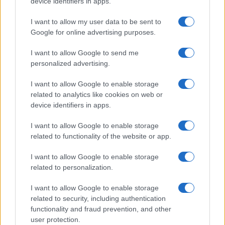
device identifiers in apps.
I want to allow my user data to be sent to
Google for online advertising purposes.
I want to allow Google to send me
personalized advertising.
I want to allow Google to enable storage
related to analytics like cookies on web or
device identifiers in apps.
I want to allow Google to enable storage
related to functionality of the website or app.
I want to allow Google to enable storage
Facebook
Instagram
YouTube
TikTok
Threads
related to personalization.
I want to allow Google to enable storage
related to security, including authentication
© 2026 Ecocentrica.it di TESSA SRL - P. IVA 07010600968 - sede legale:
functionality and fraud prevention, and other
Via Paradisino 5, 57016 Rosignano Marittimo (LI). Tutti i diritti
user protection.
riservati.
Preferenze Privacy